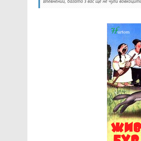
Впевнений, багато з вас ще не чули вовкоцит