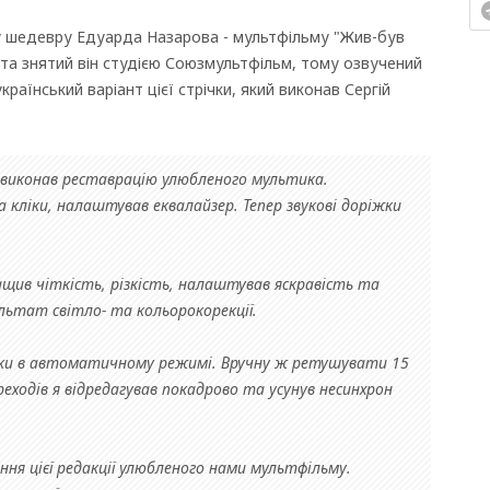
у шедевру Едуарда Назарова - мультфільму "Жив-був
, та знятий він студією Союзмультфільм, тому озвучений
раїнський варіант цієї стрічки, який виконав Сергій
і виконав реставрацію улюбленого мультика.
 кліки, налаштував еквалайзер. Тепер звукові доріжки
ив чіткість, різкість, налаштував яскравість та
ьтат світло- та кольорокорекції.
вки в автоматичному режимі. Вручну ж ретушувати 15
реходів я відредагував покадрово та усунув несинхрон
ня цієї редакції улюбленого нами мультфільму.