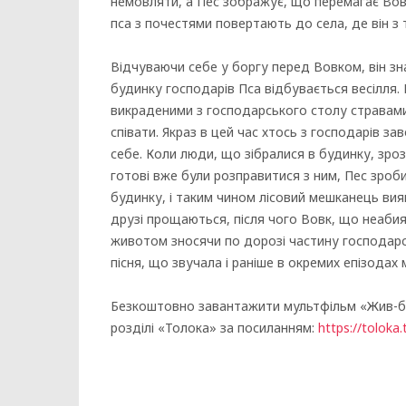
немовляти, а Пес зображує, що перемагає Вов
пса з почестями повертають до села, де він з
Відчуваючи себе у боргу перед Вовком, він зн
будинку господарів Пса відбувається весілля. 
викраденими з господарського столу стравами,
співати. Якраз в цей час хтось з господарів з
себе. Коли люди, що зібралися в будинку, зроз
готові вже були розправитися з ним, Пес зроби
будинку, і таким чином лісовий мешканець вияв
друзі прощаються, після чого Вовк, що неабия
животом зносячи по дорозі частину господарс
пісня, що звучала і раніше в окремих епізодах
Безкоштовно завантажити мультфільм «Жив-бу
розділі «Толока» за посиланням:
https://toloka