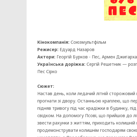
Кінокомпанія:
Союзмультфільм
Режисер:
Едуард Назаров
Актори:
Георгій Бурков - Пес, Армен Джигарха
Українська доріжка:
Сергій Решетник — роз
Пес Сірко
Сюжет:
Настав день, коли ледачий літній сторожовий п
прогнати зі двору. Останньою краплею, що пер
підняв тривогу під час крадіжки в будинку, п
свідком. На допомогу Псові, що прийшов до ліс
звести рахунки з життям, приходить колишній 
продемонструвати колишнім господарям свою п