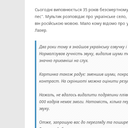
Сьогодні виповнюється 35 років безсмертном
пес". Мультик розповідає про українське село
він російською мовою. Мало кому відомо про ук
Лазер.
Два роки тому я знайшов українську озвучку 
Нормалізував гучність звуку, видалив шуми та
значно приємніші на слух.
Картинка також радує: зменшив шуми, покращ
контраст. На скріншоті можна оцінити резул
Нажаль, не вдалось видалити подряпини плі
000 кадрів немає змоги. Натомість, кілька пе
звуку.
Отже, запрошую вас до перегляду та поширен