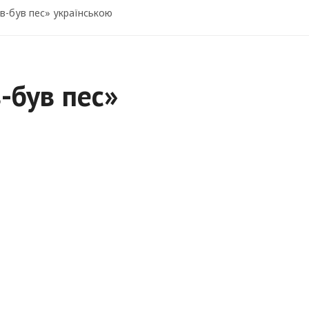
-був пес» українською
-був пес»