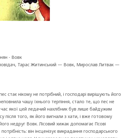
нян - Вовк
повідач, Тарас Житинський — Вовк, Мирослав Литвак —
ес стає нікому не потрібний, і господарі вирішують його
еповнила чашу їхнього терпіння, стало те, що пес не
ід час якої цей ледачий нахлібник був лише байдужим
у після того, як його вигнали з хати, і вже готовому
його недруг Вовк. Лісовий хижак допомагає Псові
отрібність: він інсценізує викрадання господарського