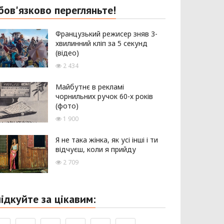
бов'язково перегляньте!
Французький режисер зняв 3-
хвилинний кліп за 5 секунд
(відео)
2 434
Майбутнє в рекламі
чорнильних ручок 60-х років
(фото)
1 900
Я не така жінка, як усі інші і ти
відчуєш, коли я прийду
2 709
лідкуйте за цікавим: