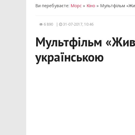
Ви перебуваєте:
Морс
»
Кіно
» Мультфільм «Жив
6 890
|
31-07-2017, 10:46
Мультфільм «Жив
українською