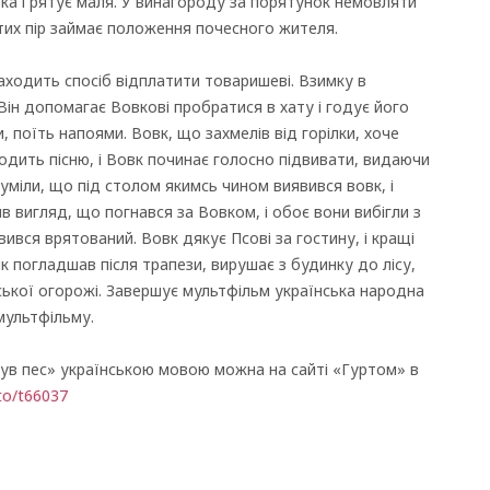
ка і рятує маля. У винагороду за порятунок немовляти
 тих пір займає положення почесного жителя.
аходить спосіб відплатити товаришеві. Взимку в
Він допомагає Вовкові пробратися в хату і годує його
 поїть напоями. Вовк, що захмелів від горілки, хоче
аводить пісню, і Вовк починає голосно підвивати, видаючи
уміли, що під столом якимсь чином виявився вовк, і
в вигляд, що погнався за Вовком, і обоє вони вибігли з
ився врятований. Вовк дякує Псові за гостину, і кращі
к погладшав після трапези, вирушає з будинку до лісу,
ької огорожі. Завершує мультфільм українська народна
 мультфільму.
в пес» українською мовою можна на сайті «Гуртом» в
.to/t66037