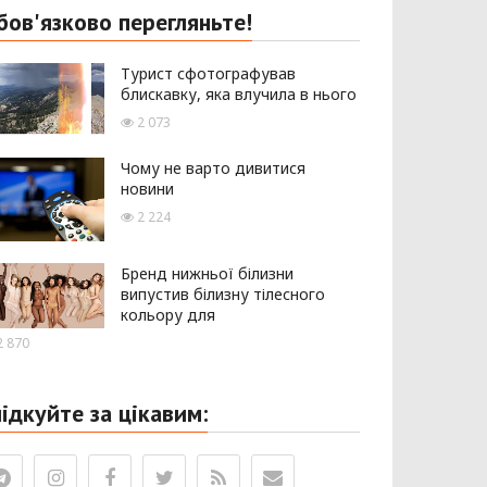
бов'язково перегляньте!
Турист сфотографував
блискавку, яка влучила в нього
2 073
Чому не варто дивитися
новини
2 224
Бренд нижньої білизни
випустив білизну тілесного
кольору для
 870
лідкуйте за цікавим: