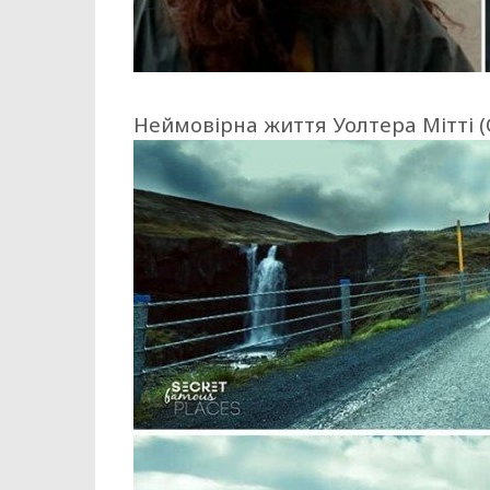
Неймовірна життя Уолтера Мітті (