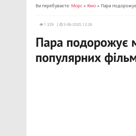
Ви перебуваєте:
Морс
»
Кіно
» Пара подорожує
1 329
|
3-06-2020, 12:26
Пара подорожує 
популярних фільм