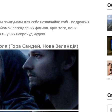
О
вони придумали для себе незвичайне хобі - подружжя
зйомок легендарних фільмів. Крім того, вони
ть у них напрочуд чудові.
ля (Гора Сандей, Нова Зеландія)
2
С