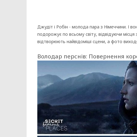
Джудіт і Робін - молода пара з Німеччини. І 
подорожує по всьому світу, відвідуючи місця 
відтворюють найвідоміші сцени, а фото виходя
Володар перснів: Повернення коро