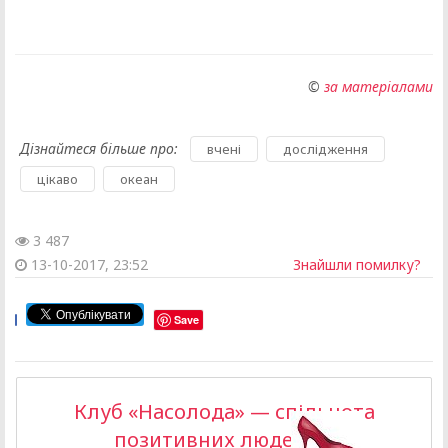
©
за матеріалами
Дізнайтеся більше про:
,
,
вчені
дослідження
,
цікаво
океан
3 487
13-10-2017, 23:52
Знайшли помилку?
Save
Клуб «Насолода» — спільнота
позитивних людей >>