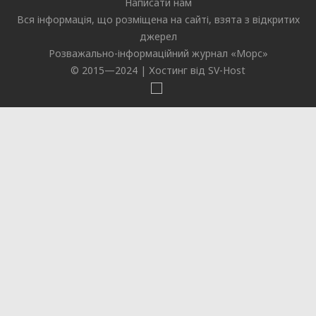
Написати нам
Вся інформація, що розміщена на сайті, взята з відкритих
джерел
Розважально-інформаційний журнал «
Морс
»
© 2015—2024 |
Хостинг від SV-Host