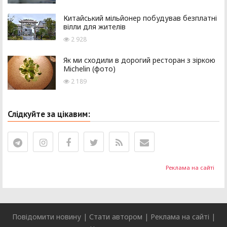
Китайський мільйонер побудував безплатні
вілли для жителів
2 928
Як ми сходили в дорогий ресторан з зіркою
Michelin (фото)
2 189
Слідкуйте за цікавим:
Реклама на сайті
Повідомити новину
|
Стати автором
|
Реклама на сайті
|