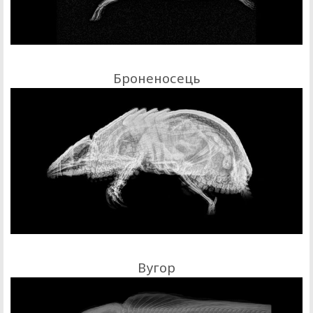
Броненосець
Вугор