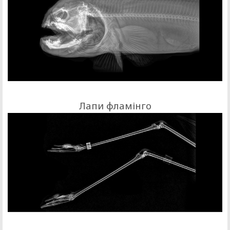
Лапи фламінго