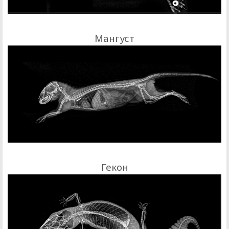
Мангуст
Гекон