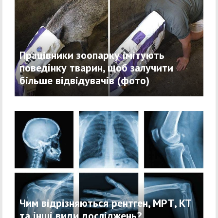
Працівники зоопарку імітують
поведінку тварин, щоб залучити
більше відвідувачів (фото)
Чим відрізняються рентген, МРТ, КТ
та інші види досліджень?