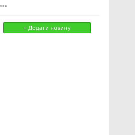
тися
+ Додати новину