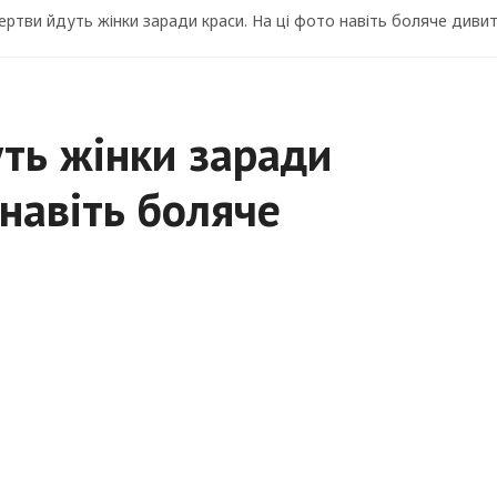
ертви йдуть жінки заради краси. На ці фото навіть боляче диви
уть жінки заради
 навіть боляче