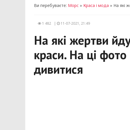
Ви перебуваєте:
Морс
»
Краса і мода
» На які ж
1 482
|
11-07-2021, 21:49
На які жертви йд
краси. На ці фото
дивитися