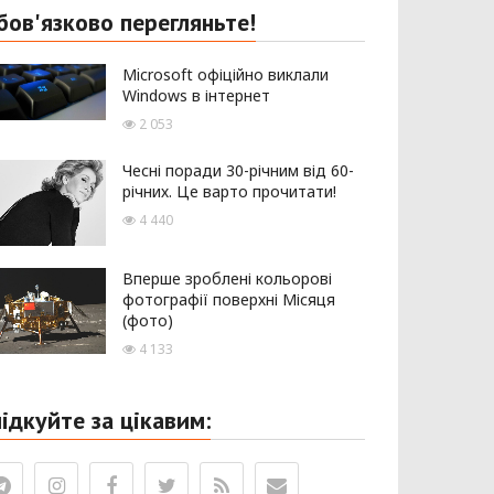
бов'язково перегляньте!
Microsoft офіційно виклали
Windows в інтернет
2 053
Чесні поради 30-річним від 60-
річних. Це варто прочитати!
4 440
Вперше зроблені кольорові
фотографії поверхні Місяця
(фото)
4 133
лідкуйте за цікавим: