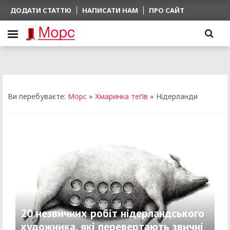
ДОДАТИ СТАТТЮ
НАПИСАТИ НАМ
ПРО САЙТ
Ви перебуваєте:
Морс
»
Хмаринка теґів
» Нідерланди
20 незвичних робіт нідерландського
художника, які перевертають звичні