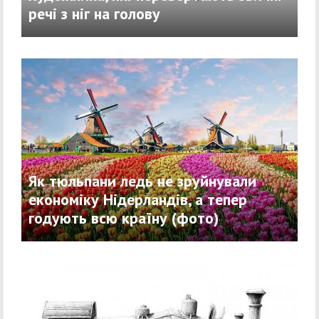
речі з ніг на голову
Як тюльпани ледь не зруйнували
економіку Нідерландів, а тепер
годують всю країну (фото)