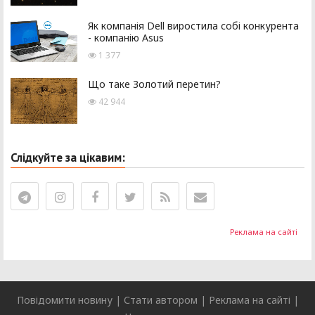
Як компанія Dell виростила собі конкурента
- компанію Asus
1 377
Що таке Золотий перетин?
42 944
Слідкуйте за цікавим:
Реклама на сайті
Повідомити новину
|
Стати автором
|
Реклама на сайті
|