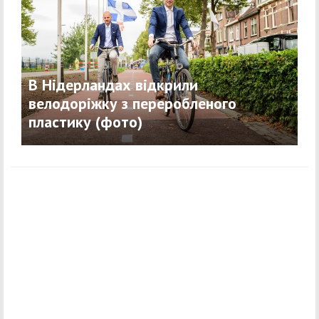
В Нідерландах відкрили
велодоріжку з переробленого
пластику (фото)