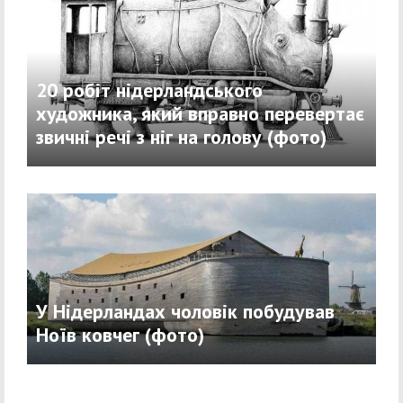
20 робіт нідерландського
художника, який вправно перевертає
звичні речі з ніг на голову (фото)
У Нідерландах чоловік побудував
Ноїв ковчег (фото)