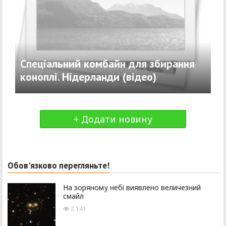
Спеціальний комбайн для збирання
коноплі. Нідерланди (відео)
+ Додати новину
Обов'язково перегляньте!
На зоряному небі виявлено величезний
смайл
2 141