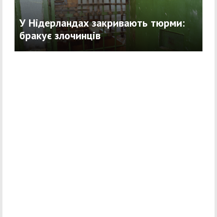
У Нідерландах закривають тюрми:
бракує злочинців