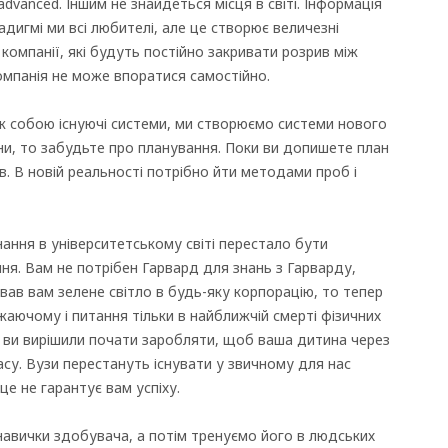
advanced. Іншим не знайдеться місця в світі. Інформація
адигмі ми всі любителі, але це створює величезні
компанії, які будуть постійно закривати розрив між
омпанія не може впоратися самостійно.
ж собою існуючі системи, ми створюємо системи нового
и, то забудьте про планування. Поки ви допишете план
в. В новій реальності потрібно йти методами проб і
ання в університетському світі перестало бути
ня. Вам не потрібен Гарвард для знань з Гарварду,
ав вам зелене світло в будь-яку корпорацію, то тепер
жаючому і питання тільки в найближчій смерті фізичних
о ви вирішили почати заробляти, щоб ваша дитина через
часу. Вузи перестануть існувати у звичному для нас
це не гарантує вам успіху.
навички здобувача, а потім тренуємо його в людських