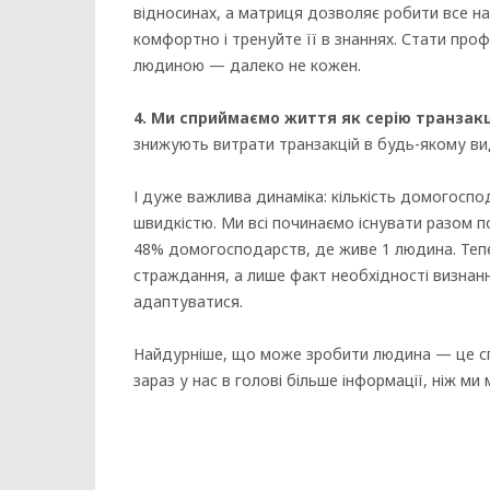
відносинах, а матриця дозволяє робити все н
комфортно і тренуйте її в знаннях. Стати пр
людиною — далеко не кожен.
4. Ми сприймаємо життя як серію транзакц
знижують витрати транзакцій в будь-якому вид
І дуже важлива динаміка: кількість домогосп
швидкістю. Ми всі починаємо існувати разом п
48% домогосподарств, де живе 1 людина. Тепе
страждання, а лише факт необхідності визнанн
адаптуватися.
Найдурніше, що може зробити людина — це сп
зараз у нас в голові більше інформації, ніж ми