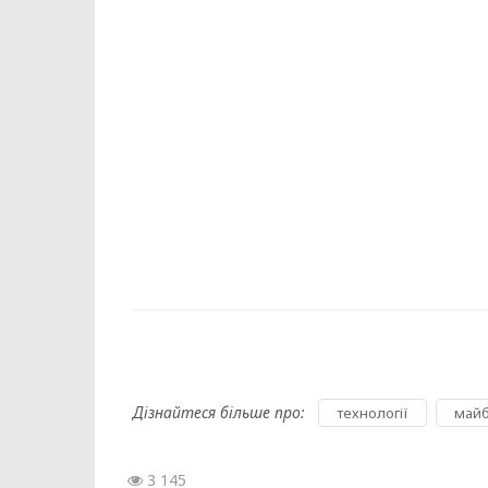
Дізнайтеся більше про:
,
технології
майб
3 145