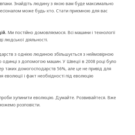
авпаки. Знайдіть людину з якою вам буде максимально
офесіоналом може будь-хто. Стати приємною для вас
ій.
Ми постійно домовляємося. Всі машини і технології
і людської діяльності.
одарств з однією людиною збільшується з неймовірною
о одинці з допомогою машин. У Швеції в 2008 році було
р таких домогосподарств 56%, але це не привід для
я еволюції і факт необхідності під еволюцію
роби зупинити еволюцію. Думайте. Розвивайтеся. Вже
 можемо розповісти.