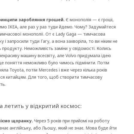
принципи заробляння грошей.
Є монополія — є гроші,
мо IKEA, але раз у раз туди йдемо. Чому? Задумайтеся
 тимчасової монополії. От є Lady Gaga — тимчасова
у і запросили туди Гагу, а вона захворіла, то ви ніким не
ть продукту. Неможливість заміни у свідомості. Колись
 некрасиву машину всесвіту, але Volvo придумала ідею
це поняття неможливо було чимось підмінити. Потім
ла Toyota, потім Mercedes і вже через кілька років
алася китайцям. Для того, щоб створити тимчасову
ть.
а летить у відкритий космос:
піємо щоранку.
Через 5 років при прийомі на роботу
нає англійську, або Льошу, який не знає. Мова буде йти