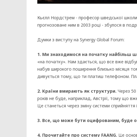
Кьєлл Нордстрем - професор шведської школи е
прогнозоване ним в 2003 році - збулося в под
Думки з виступу на Synergy Global Forum:
1. Ми знаходимося на початку найбільш ш
«на початку». Нам здається, що все вже відбул
набув широкого поширення близько місяця тому
дивується тому, що ти платиш телефоном. Плас
2. Країни вмирають як структури.
Через 50 
років не буде, наприклад, Австрії, тому що вже
Це станеться через зміну системи сприйняття і
3. Все, що може бути оцифрованим, буде 
4. Прочитайте про систему FAANG.
Це основа