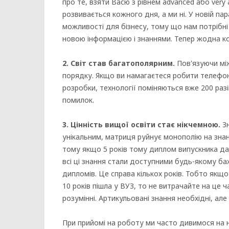
про те, взяти Васю з рівнем advanced або very 
розвивається кожного дня, а ми ні. У новій пар
можливості для бізнесу, тому що нам потрібні 
новою інформацією і знаннями. Тепер жодна к
2. Світ став багатополярним.
Пов'язуючи мі
порядку. Якщо ви намагаєтеся робити телефон
розробки, технології поміняються вже 200 разі
помилок.
3. Цінність вищої освіти стає нікчемною.
Зн
унікальним, матриця руйнує монополію на знан
тому якщо 5 років тому диплом випускника дав
всі ці знання стали доступними будь-якому ба
дипломів. Це справа кількох років. Тобто якщ
10 років пішла у ВУЗ, то не витрачайте на це 
розумінні. Артикульовані знання необхідні, але 
При прийомі на роботу ми часто дивимося на 