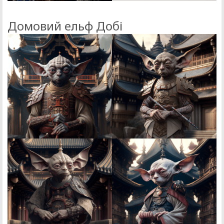
Домовий ельф Добі