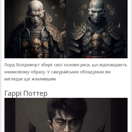
Лорд Волдеморт зберіг свої основні риси, що відповідають
книжковому образу. У самурайських обладунках він
виглядає ще жахливішим.
Гаррі Поттер