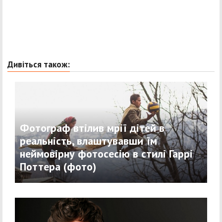
Дивіться також:
Фотограф втілив мрії дітей в
реальність, влаштувавши їм
неймовірну фотосесію в стилі Гаррі
Поттера (фото)