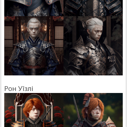
Рон Уїзлі