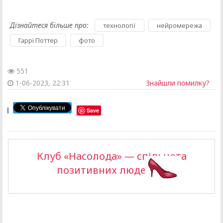
Дізнайтеся більше про:
,
,
технології
нейромережа
,
Гаррі Поттер
фото
551
1-06-2023, 22:31
Знайшли помилку?
Save
Клуб «Насолода» — спільнота
позитивних людей >>