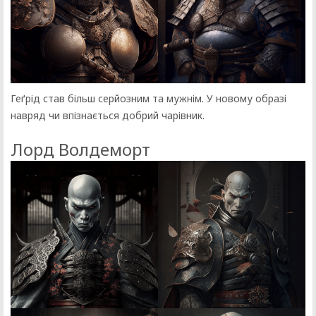
Геґрід став більш серйозним та мужнім. У новому образі
навряд чи впізнається добрий чарівник.
Лорд Волдеморт