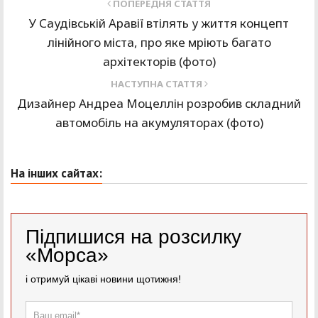
ПОПЕРЕДНЯ СТАТТЯ
У Саудівській Аравії втілять у життя концепт
лінійного міста, про яке мріють багато
архітекторів (фото)
НАСТУПНА СТАТТЯ
Дизайнер Андреа Моцеллін розробив складний
автомобіль на акумуляторах (фото)
На інших сайтах:
Підпишися на розсилку
«Морса»
і отримуй цікаві новини щотижня!