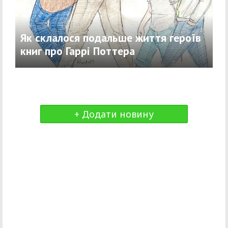
Як склалося подальше життя героїв
книг про Гаррі Поттера
+ Додати новину