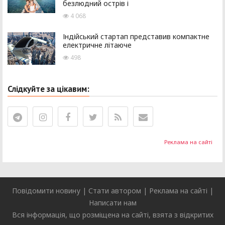
безлюдний острів і
4 068
Індійський стартап представив компактне
електричне літаюче
498
Слідкуйте за цікавим:
Реклама на сайті
Повідомити новину
|
Стати автором
|
Реклама на сайті
|
Написати нам
Вся інформація, що розміщена на сайті, взята з відкритих