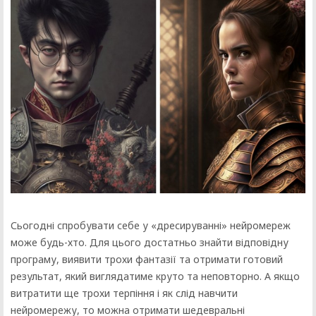
Сьогодні спробувати себе у «дресируванні» нейромереж
може будь-хто. Для цього достатньо знайти відповідну
програму, виявити трохи фантазії та отримати готовий
результат, який виглядатиме круто та неповторно. А якщо
витратити ще трохи терпіння і як слід навчити
нейромережу, то можна отримати шедевральні