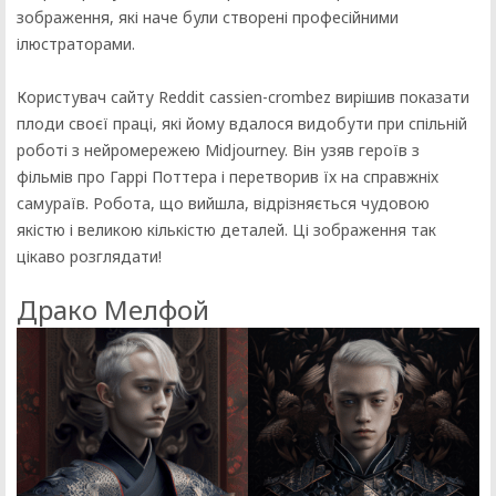
зображення, які наче були створені професійними
ілюстраторами.
Користувач сайту Reddit cassien-crombez вирішив показати
плоди своєї праці, які йому вдалося видобути при спільній
роботі з нейромережею Midjourney. Він узяв героїв з
фільмів про Гаррі Поттера і перетворив їх на справжніх
самураїв. Робота, що вийшла, відрізняється чудовою
якістю і великою кількістю деталей. Ці зображення так
цікаво розглядати!
Драко Мелфой