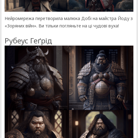
Нейромережа перетворила малюка Добі на майстра Йоду з
«Зоряних війн». Ви тільки погляньте на ці чудові вуха!
Рубеус Геґрід