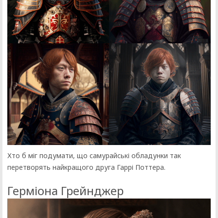
Хто б міг подумати, що самурайські обладунки так
перетворять найкращого друга Гаррі Поттера.
Герміона Грейнджер