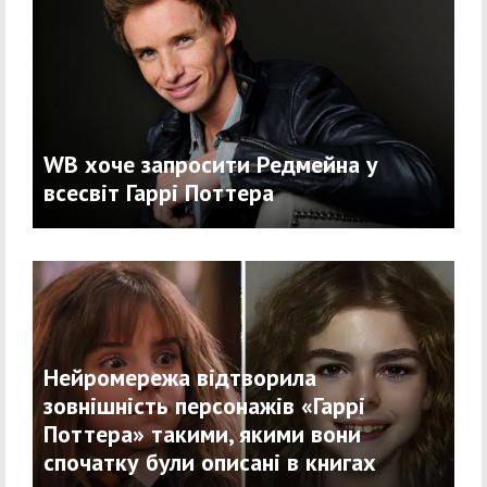
WB хоче запросити Редмейна у
всесвіт Гаррі Поттера
Нейромережа відтворила
зовнішність персонажів «Гаррі
Поттера» такими, якими вони
спочатку були описані в книгах