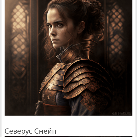
Северус Снейп