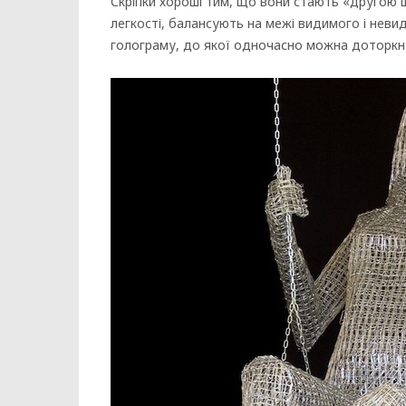
Скріпки хороші тим, що вони стають «другою
легкості, балансують на межі видимого і нев
голограму, до якої одночасно можна доторкн