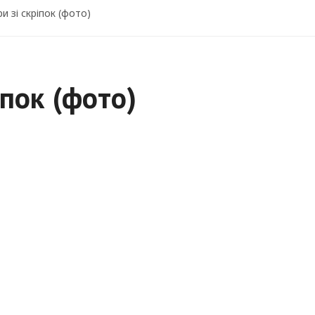
и зі скріпок (фото)
іпок (фото)