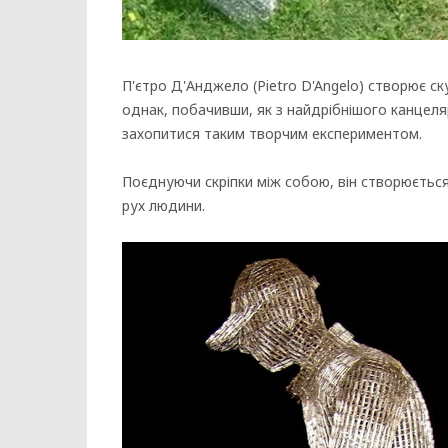
П'єтро Д'Анджело (Pietro D'Angelo) створює ску
однак, побачивши, як з найдрібнішого канцел
захопитися таким творчим експериментом.
Поєднуючи скріпки між собою, він створюєтьс
рух людини.