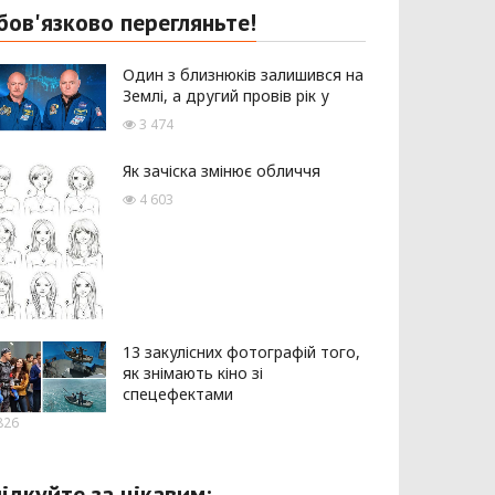
бов'язково перегляньте!
Один з близнюків залишився на
Землі, а другий провів рік у
3 474
Як зачіска змінює обличчя
4 603
13 закулісних фотографій того,
як знімають кіно зі
спецефектами
826
лідкуйте за цікавим: