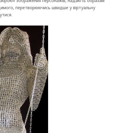
 шкірою» зображених персонажів, надають образам
идимого, перетворюючись швидше у віртуальну
утися.