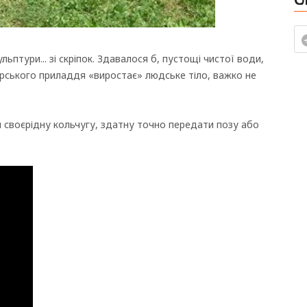
льптури... зі скріпок. Здавалося б, пустощі чистої води,
ярського приладдя «виростає» людське тіло, важко не
я своєрідну кольчугу, здатну точно передати позу або