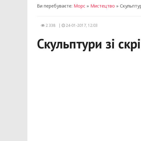
Ви перебуваєте:
Морс
»
Мистецтво
» Скульптур
2 338
|
24-01-2017, 12:03
Скульптури зі скр