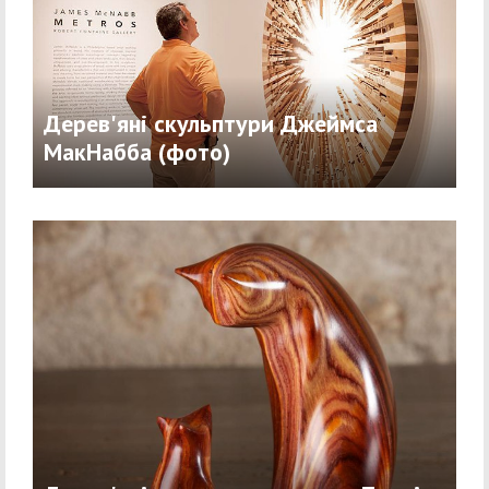
Дерев'яні скульптури Джеймса
МакНабба (фото)