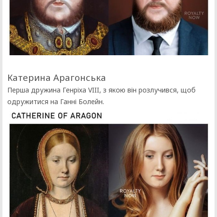
Катерина Арагонська
Перша дружина Генріха VIII, з якою він розлучився, щоб
одружитися на Ганні Болейн.