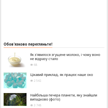
Обов'язково перегляньте!
Як з'явилося згущене молоко, і чому воно
не відразу стало
68
Цікавий приклад, як працює наше око
2 542
Найбільша печера планети, яку знайшли
випадково (фото)
3 748