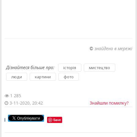
©
знайдено в мережі
Дізнайтеся більше про:
,
,
історія
мистецтво
,
,
люди
картини
фото
1 285
3-11-2020, 20:42
Знайшли помилку?
Save