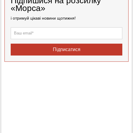
Підпишися на розсилку
«Морса»
і отримуй цікаві новини щотижня!
Підписатися