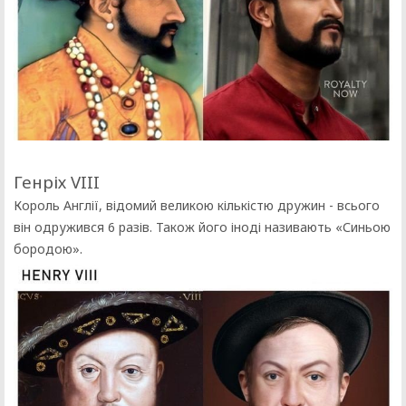
Генріх VIII
Король Англії, відомий великою кількістю дружин - всього
він одружився 6 разів. Також його іноді називають «Синьою
бородою».