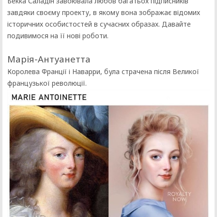
Бекка Саладін завоювала любов багатьох підписників
завдяки своєму проекту, в якому вона зображає відомих
історичних особистостей в сучасних образах. Давайте
подивимося на її нові роботи.
Марія-Антуанетта
Королева Франції і Наварри, була страчена після Великої
французької революції.