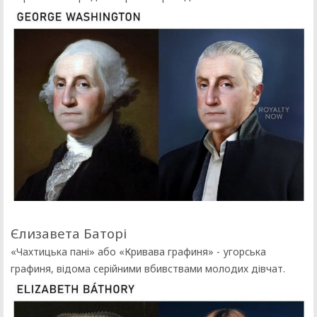
Єлизавета Баторі
«Чахтицька пані» або «Кривава графиня» - угорська
графиня, відома серійними вбивствами молодих дівчат.