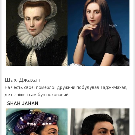
Шах-Джахан
На честь своєї померлої дружини побудував Тадж-Махал,
де пізніше і сам був похований.