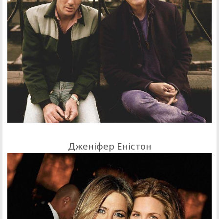
Дженіфер Еністон