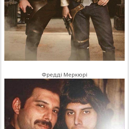
Фредді Меркюрі