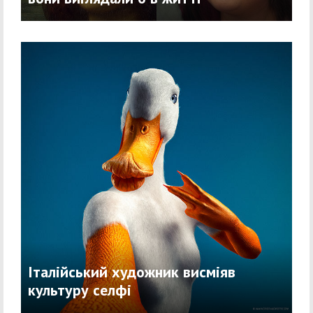
Італійський художник висміяв
культуру селфі