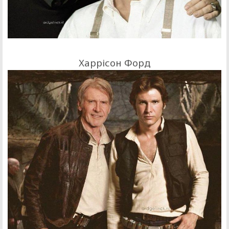
Харрісон Форд