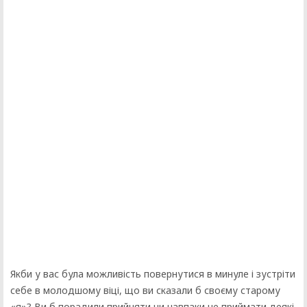
Якби у вас була можливість повернутися в минуле і зустріти
себе в молодшому віці, що ви сказали б своєму старому
«я»? Ви б порадили прийняти чи навпаки не приймати деякі