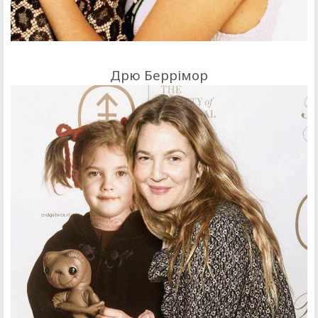
Дрю Беррімор