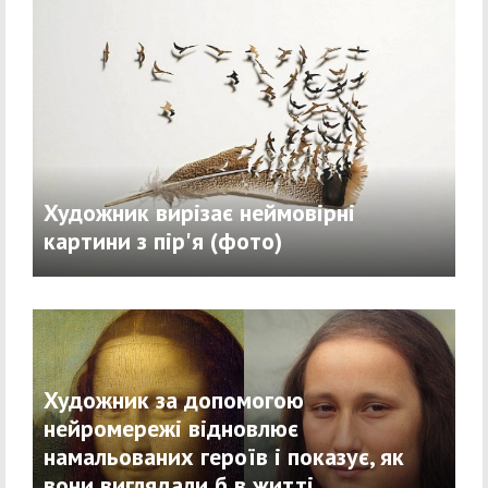
Художник вирізає неймовірні
картини з пір'я (фото)
Художник за допомогою
нейромережі відновлює
намальованих героїв і показує, як
вони виглядали б в житті