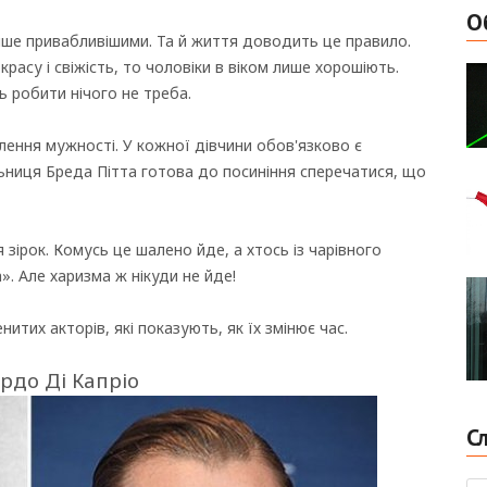
О
лише привабливішими. Та й життя доводить це правило.
расу і свіжість, то чоловіки в віком лише хорошіють.
ь робити нічого не треба.
тілення мужності. У кожної дівчини обов'язково є
ьниця Бреда Пітта готова до посиніння сперечатися, що
я зірок. Комусь це шалено йде, а хтось із чарівного
. Але харизма ж нікуди не йде!
итих акторів, які показують, як їх змінює час.
рдо Ді Капріо
С