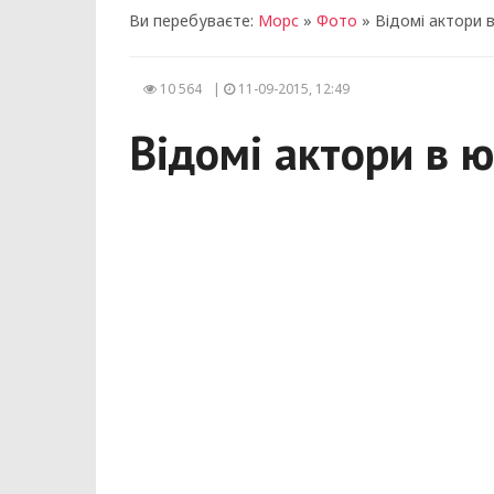
Ви перебуваєте:
Морс
»
Фото
» Відомі актори в
10 564
|
11-09-2015, 12:49
Відомі актори в ю