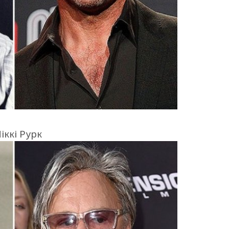
іккі Рурк