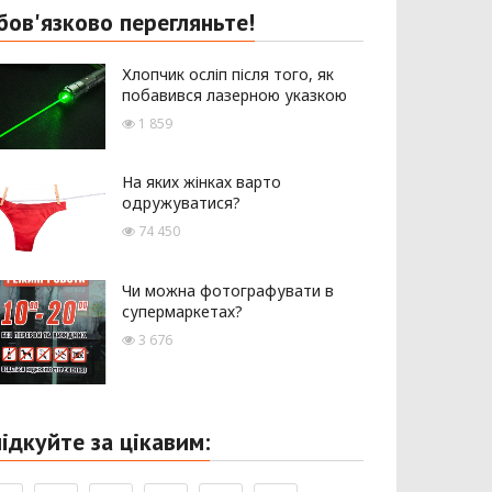
бов'язково перегляньте!
Хлопчик осліп після того, як
побавився лазерною указкою
1 859
На яких жінках варто
одружуватися?
74 450
Чи можна фотографувати в
супермаркетах?
3 676
лідкуйте за цікавим: