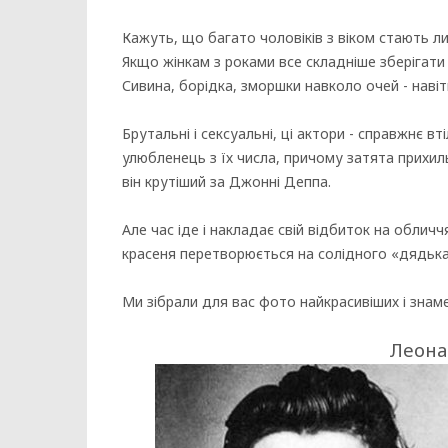
Кажуть, що багато чоловіків з віком стають 
Якщо жінкам з роками все складніше зберігати к
Сивина, борідка, зморшки навколо очей - навіт
Брутальні і сексуальні, ці актори - справжнє в
улюбленець з їх числа, причому затята прихил
він крутіший за Джонні Деппа.
Але час іде і накладає свій відбиток на обличч
красеня перетворюється на солідного «дядька»
Ми зібрали для вас фото найкрасивіших і знамен
Леона