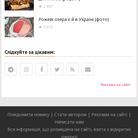
2 497
Рожеві озера є й в Україні (фото)
1 672
Слідкуйте за цікавим:
Реклама на сайті
Повідомити новину
|
Стати автором
|
Реклама на сайті
|
Написати нам
Вся інформація, що розміщена на сайті, взята з відкритих
джерел