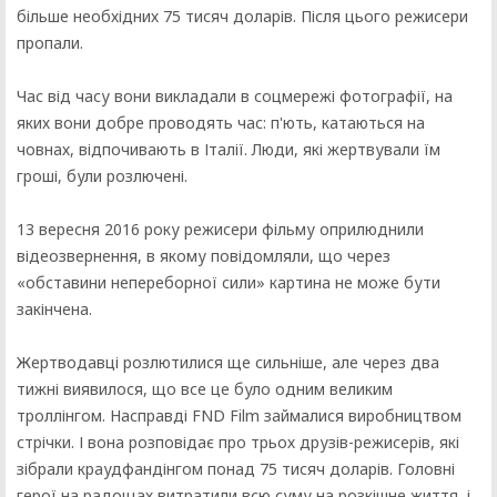
більше необхідних 75 тисяч доларів. Після цього режисери
пропали.
Час від часу вони викладали в соцмережі фотографії, на
яких вони добре проводять час: п'ють, катаються на
човнах, відпочивають в Італії. Люди, які жертвували їм
гроші, були розлючені.
13 вересня 2016 року режисери фільму оприлюднили
відеозвернення, в якому повідомляли, що через
«обставини непереборної сили» картина не може бути
закінчена.
Жертводавці розлютилися ще сильніше, але через два
тижні виявилося, що все це було одним великим
троллінгом. Насправді FND Film займалися виробництвом
стрічки. І вона розповідає про трьох друзів-режисерів, які
зібрали краудфандінгом понад 75 тисяч доларів. Головні
герої на радощах витратили всю суму на розкішне життя, і