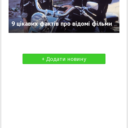
9 цікавих фактів про відомі фільми
+ Додати новину