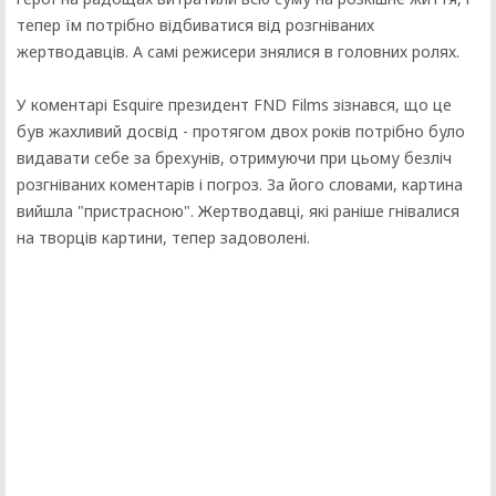
тепер їм потрібно відбиватися від розгніваних
жертводавців. А самі режисери знялися в головних ролях.
У коментарі Esquire президент FND Films зізнався, що це
був жахливий досвід - протягом двох років потрібно було
видавати себе за брехунів, отримуючи при цьому безліч
розгніваних коментарів і погроз. За його словами, картина
вийшла "пристрасною". Жертводавці, які раніше гнівалися
на творців картини, тепер задоволені.