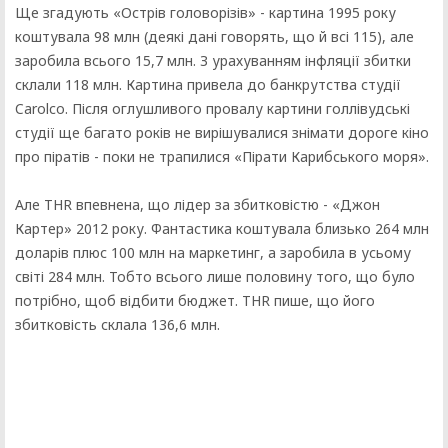
Ще згадують «Острів головорізів» - картина 1995 року
коштувала 98 млн (деякі дані говорять, що й всі 115), але
заробила всього 15,7 млн. З урахуванням інфляції збитки
склали 118 млн. Картина привела до банкрутства студії
Carolco. Після оглушливого провалу картини голлівудські
студії ще багато років не вирішувалися знімати дороге кіно
про піратів - поки не трапилися «Пірати Карибського моря».
Але THR впевнена, що лідер за збитковістю - «Джон
Картер» 2012 року. Фантастика коштувала близько 264 млн
доларів плюс 100 млн на маркетинг, а заробила в усьому
світі 284 млн. Тобто всього лише половину того, що було
потрібно, щоб відбити бюджет. THR пише, що його
збитковість склала 136,6 млн.