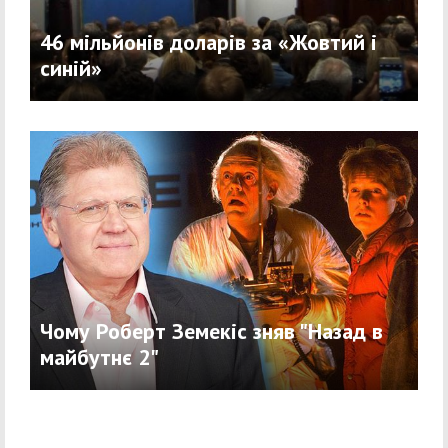
46 мільйонів доларів за «Жовтий і
синій»
Чому Роберт Земекіс зняв "Назад в
майбутнє 2"