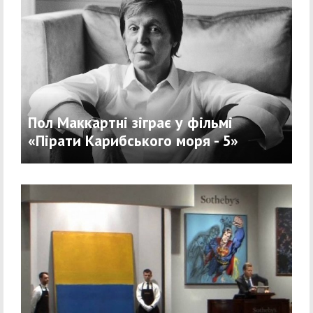
Пол Маккартні зіграє у фільмі
«Пірати Карибського моря - 5»