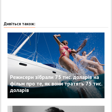
Дивіться також:
Режисери зібрали 75 тис. доларів на
фільм про те, як вони тратять 75 тис.
доларів