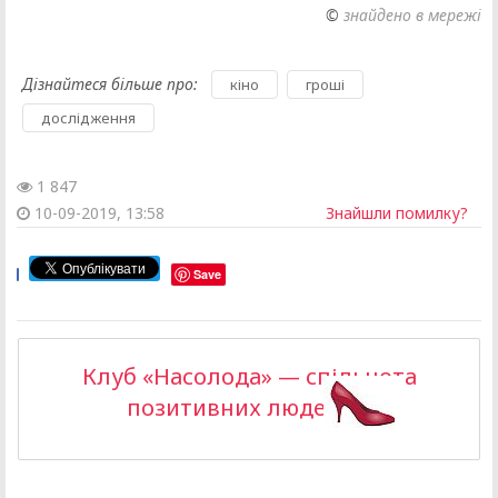
©
знайдено в мережі
Дізнайтеся більше про:
,
,
кіно
гроші
дослідження
1 847
10-09-2019, 13:58
Знайшли помилку?
Save
Клуб «Насолода» — спільнота
позитивних людей >>