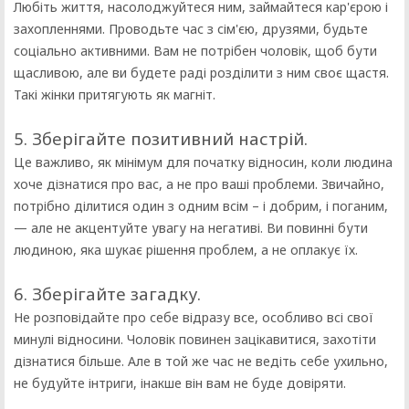
Любіть життя, насолоджуйтеся ним, займайтеся кар'єрою і
захопленнями. Проводьте час з сім'єю, друзями, будьте
соціально активними. Вам не потрібен чоловік, щоб бути
щасливою, але ви будете раді розділити з ним своє щастя.
Такі жінки притягують як магніт.
5. Зберігайте позитивний настрій.
Це важливо, як мінімум для початку відносин, коли людина
хоче дізнатися про вас, а не про ваші проблеми. Звичайно,
потрібно ділитися один з одним всім – і добрим, і поганим,
— але не акцентуйте увагу на негативі. Ви повинні бути
людиною, яка шукає рішення проблем, а не оплакує їх.
6. Зберігайте загадку.
Не розповідайте про себе відразу все, особливо всі свої
минулі відносини. Чоловік повинен зацікавитися, захотіти
дізнатися більше. Але в той же час не ведіть себе ухильно,
не будуйте інтриги, інакше він вам не буде довіряти.