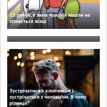
13 речей, в яких чоловік ніколи не
зізнається жінці
Що варто знати про стосунки з
сильною жінкою
Зустрічатися з хлопчиком і
зустрічатися з чоловіком. В чому
різниця?