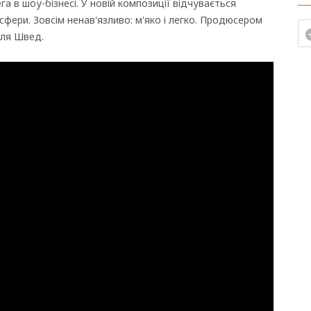
а в шоу-бізнесі. У новій композиції відчувається
сфери. Зовсім ненав'язливо: м'яко і легко. Продюсером
лля Швед.