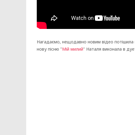
Нагадаємо, нещодавно новим відео потішила ш
нову пісню "
Мій милий
" Наталя виконала в дуе