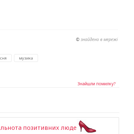
©
знайдено в мережі
,
існя
музика
Знайшли помилку?
ільнота позитивних людей >>