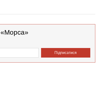
у «Морса»
Підписатися