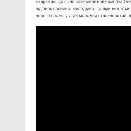
хмарами». Ця пісня розкриває нове амплуа Олег
відтінок приємної мелодійної та ліричної атмо
нового проекту став молодий і талановитий І