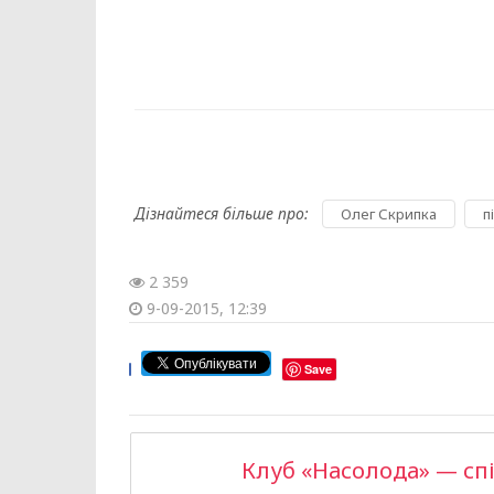
Дізнайтеся більше про:
,
Олег Скрипка
п
2 359
9-09-2015, 12:39
Save
Клуб «Насолода» — сп