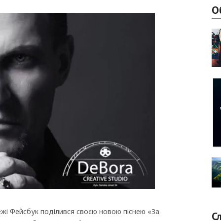
О
режі Фейсбук поділився своєю новою піснею «За
С