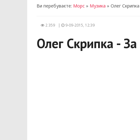
Ви перебуваєте:
Морс
»
Музика
» Олег Скрипка
2 359
|
9-09-2015, 12:39
Олег Скрипка - З