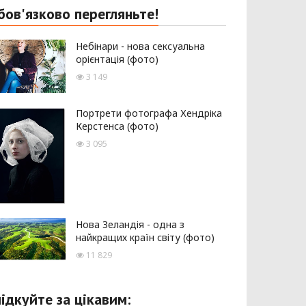
бов'язково перегляньте!
Небінари - нова сексуальна
орієнтація (фото)
3 149
Портрети фотографа Хендріка
Керстенса (фото)
3 095
Нова Зеландія - одна з
найкращих країн світу (фото)
11 829
лідкуйте за цікавим: