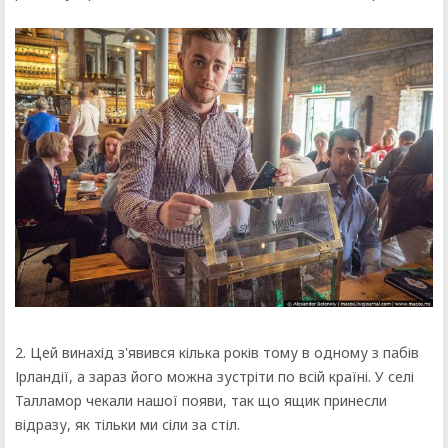
2. Цей винахід з'явився кілька років тому в одному з пабів
Ірландії, а зараз його можна зустріти по всій країні. У селі
Талламор чекали нашої появи, так що ящик принесли
відразу, як тільки ми сіли за стіл.