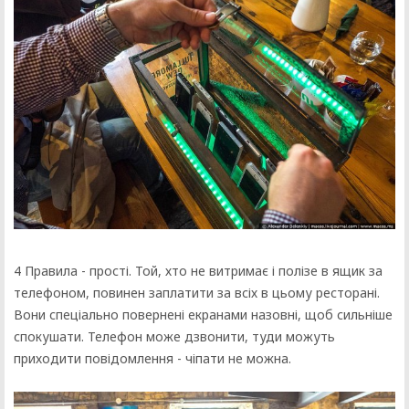
4 Правила - прості. Той, хто не витримає і полізе в ящик за
телефоном, повинен заплатити за всіх в цьому ресторані.
Вони спеціально повернені екранами назовні, щоб сильніше
спокушати. Телефон може дзвонити, туди можуть
приходити повідомлення - чіпати не можна.