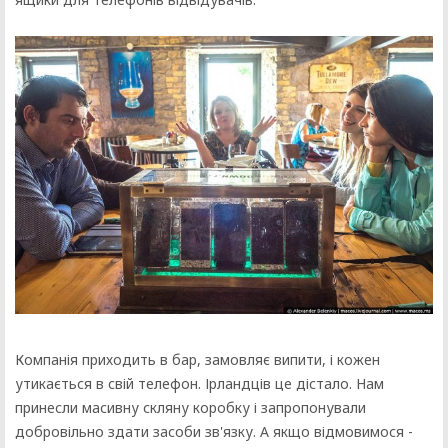
Компанія приходить в бар, замовляє випити, і кожен
утикається в свій телефон. Ірландців це дістало. Нам
принесли масивну скляну коробку і запропонували
добровільно здати засоби зв'язку. А якщо відмовимося -