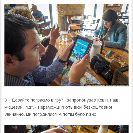
3. - Давайте пограємо в гру? - запропонував Кевін, наш
місцевий "гід". - Переможці п'ють віскі безкоштовно!
Звичайно, ми погодилися. А потім було пізно.