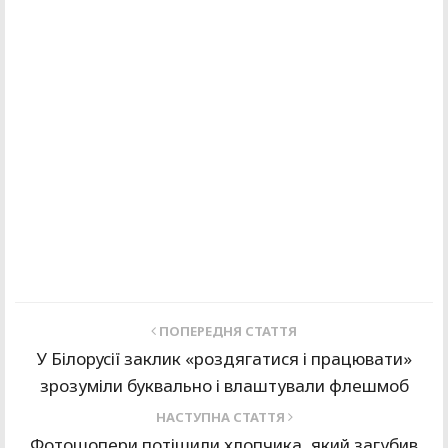
ПОПЕРЕДНЯ СТАТТЯ
У Білорусії заклик «роздягатися і працювати»
зрозуміли буквально і влаштували флешмоб
НАСТУПНА СТАТТЯ
Фотошопери потішили хлопчика, який загубив