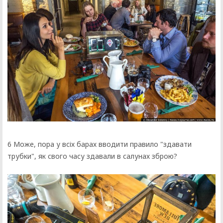
6 Може, пора у всіх барах вводити правило "здавати
трубки", як свого часу здавали в салунах зброю?