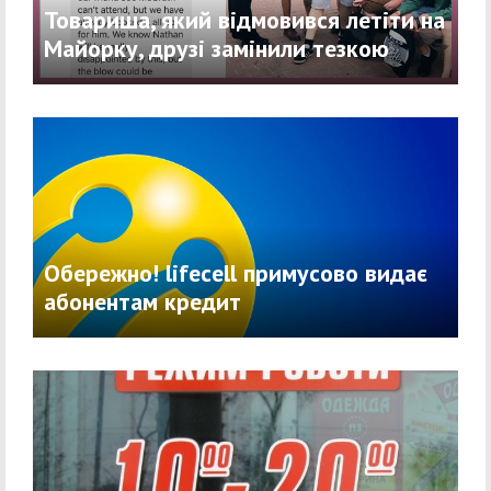
Товариша, який відмовився летіти на
Майорку, друзі замінили тезкою
Обережно! lifecell примусово видає
абонентам кредит