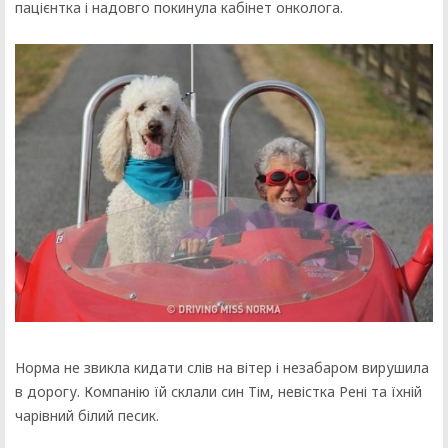
пацієнтка і надовго покинула кабінет онколога.
Норма не звикла кидати слів на вітер і незабаром вирушила
в дорогу. Компанію їй склали син Тім, невістка Рені та їхній
чарівний білий песик.