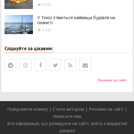
3 073
У Токіо з'явиться найвища будівля на
планеті
2 347
Слідкуйте за цікавим:
Реклама на сайті
Повідомити новину
|
Стати автором
|
Реклама на сайті
|
Написати нам
Вся інформація, що розміщена на сайті, взята з відкритих
джерел