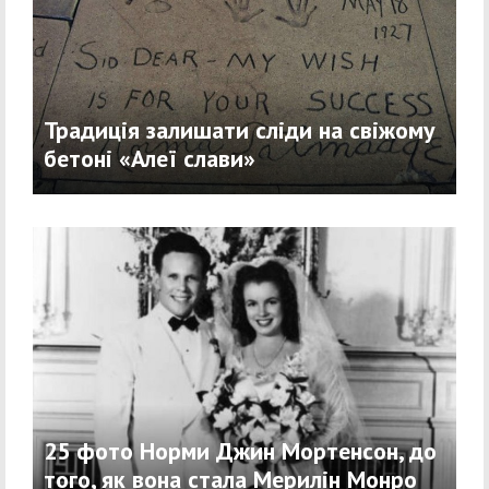
Традиція залишати сліди на свіжому
бетоні «Алеї слави»
25 фото Норми Джин Мортенсон, до
того, як вона стала Мерилін Монро