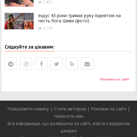
2 437
Індус 43 роки тримає руку піднятою на
честь бога Шиви (фото)
4 718
Слідкуйте за цікавим:
Реклама на сайті
Повідомити новину
|
Стати автором
|
Реклама на сайті
|
Написати нам
Вся інформація, що розміщена на сайті, взята з відкритих
джерел