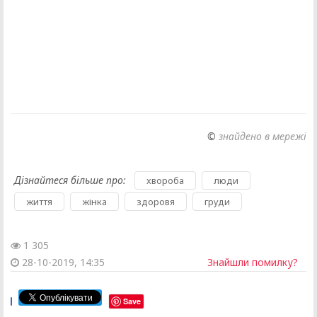
©
знайдено в мережі
Дізнайтеся більше про:
,
,
хвороба
люди
,
,
,
життя
жінка
здоровя
груди
1 305
28-10-2019, 14:35
Знайшли помилку?
Save