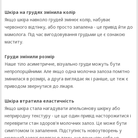
Шкіра на грудях змінила колір
Якщо шкіра навколо грудей змінює колір, набуває
червоного відтінку, або просто запалена - це привід йти до
мамолога. Під час вигодовування грудьми це є ознакою
маститу.
Груди змінили розмір
Наше тіло асиметричне, візуально груди можуть бути
непропорційними. Але якщо одна молочна залоза помітно
змінилася в розмірі, а друга виглядає як і раніше, це теж є
приводом звернутися до лікаря.
Шкіра втратила еластичність
Якщо шкіра стала нагадувати апельсинову шкірку або
неприродну текстуру - це ще один привід насторожитися і
перевірити стан здоров'я молочних залоз. Це може бути
симптомом їх запалення. Підступність новоутворень у
молочній залозі полягає в тому, що вони ніяк себе не