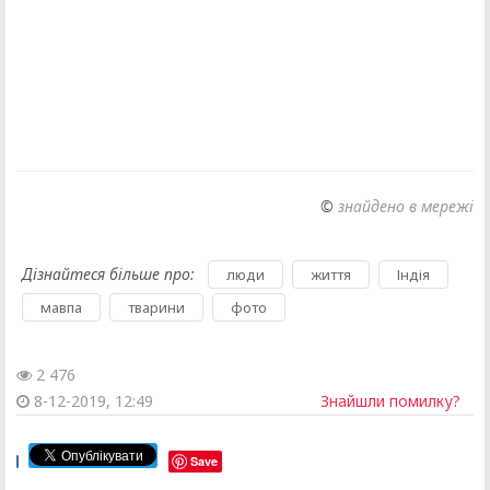
©
знайдено в мережі
Дізнайтеся більше про:
,
,
,
люди
життя
Індія
,
,
мавпа
тварини
фото
2 476
8-12-2019, 12:49
Знайшли помилку?
Save