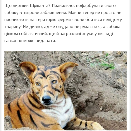
Що вирішив Шріканта? Правильно, пофарбувати свого
собаку в тигрове забарвлення. Мавпи тепер не просто не
проникають на територію ферми - вони бояться невідому
тварину! Не дивно, адже опудало не рухається, а собака
цілком собі активний, ще й загрозливі звуки у вигляді
гавкання може видавати.