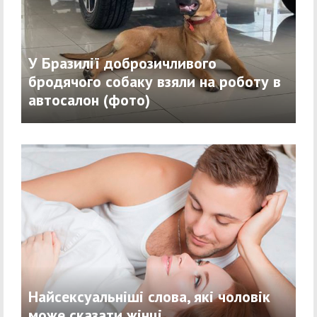
У Бразилії доброзичливого
бродячого собаку взяли на роботу в
автосалон (фото)
Найсексуальніші слова, які чоловік
може сказати жінці