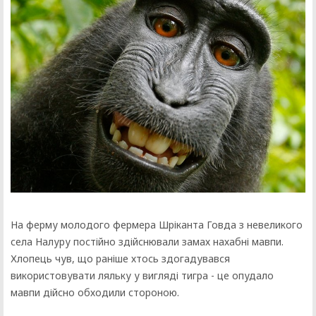
На ферму молодого фермера Шріканта Говда з невеликого
села Налуру постійно здійснювали замах нахабні мавпи.
Хлопець чув, що раніше хтось здогадувався
використовувати ляльку у вигляді тигра - це опудало
мавпи дійсно обходили стороною.