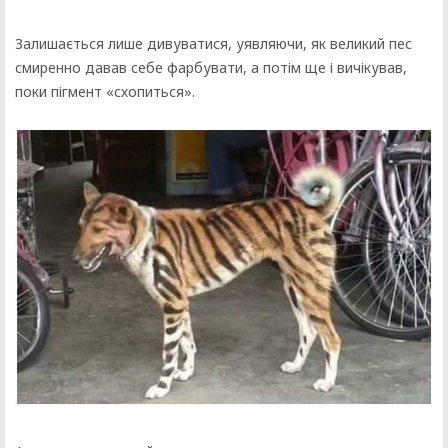
Залишається лише дивуватися, уявляючи, як великий пес
смиренно давав себе фарбувати, а потім ще і вичікував,
поки пігмент «схопиться».