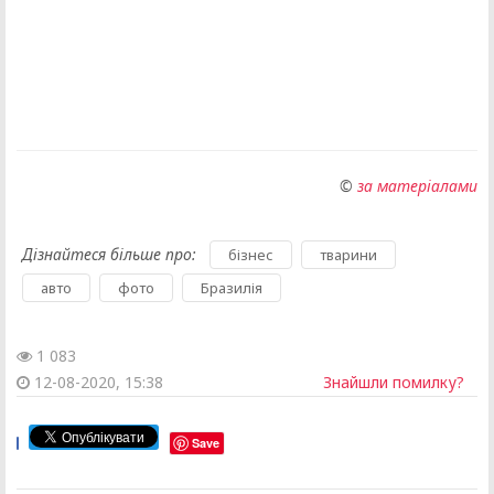
©
за матеріалами
Дізнайтеся більше про:
,
,
бізнес
тварини
,
,
авто
фото
Бразилія
1 083
12-08-2020, 15:38
Знайшли помилку?
Save