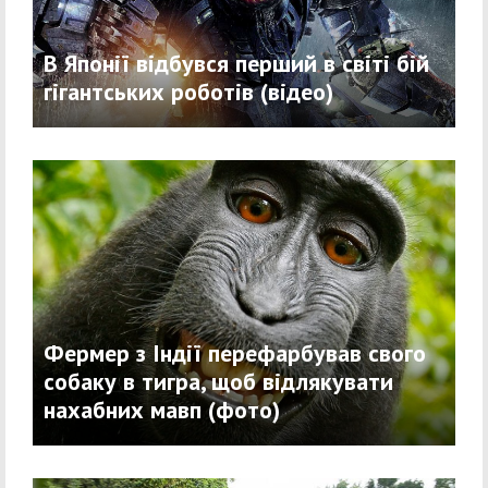
В Японії відбувся перший в світі бій
гігантських роботів (відео)
Фермер з Індії перефарбував свого
собаку в тигра, щоб відлякувати
нахабних мавп (фото)