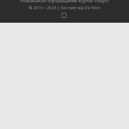
Розважально-інформаційний журнал «
Морс
»
© 2015—2024 |
Хостинг від SV-Host