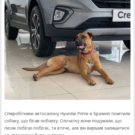
Співробітники автосалону Hyundai Prime в Бразилії помітили
собаку, що бігав поблизу. Спочатку вони подумали, що
песик побігає-побігає, та втече, але він вирішив залишитися.