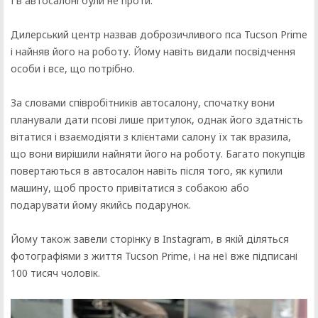
І в автосалоні були не проти.
Дилерський центр назвав доброзичливого пса Tucson Prime
і найняв його на роботу. Йому навіть видали посвідчення
особи і все, що потрібно.
За словами співробітників автосалону, спочатку вони
планували дати псові лише притулок, однак його здатність
вітатися і взаємодіяти з клієнтами салону їх так вразила,
що вони вирішили найняти його на роботу. Багато покупців
повертаються в автосалон навіть після того, як купили
машину, щоб просто привітатися з собакою або
подарувати йому якийсь подарунок.
Йому також завели сторінку в Instagram, в якій діляться
фотографіями з життя Tucson Prime, і на неї вже підписані
100 тисяч чоловік.