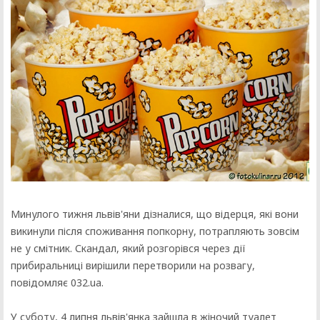
Минулого тижня львів'яни дізналися, що відерця, які вони
викинули після споживання попкорну, потрапляють зовсім
не у смітник. Скандал, який розгорівся через дії
прибиральниці вирішили перетворили на розвагу,
повідомляє 032.ua.
У суботу, 4 липня львів'янка зайшла в жіночий туалет