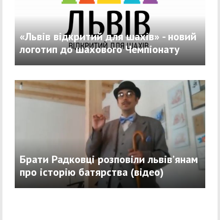
«Львів відкритий для шахів» - новий
логотип до шахового Чемпіонату
Брати Радковці розповіли львів’янам
про історію батярства (відео)