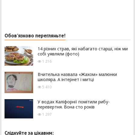
Обов'язково перегляньте!
14 різних страв, які набагато старші, ніж ми
собі уявляли (фото)
1 216
Вчителька назвала «Жахом» малюнки
школяра. А інтернет і митці
5 410
У водах Каліфорнії помітили рибу-
перевертня. Вона сто років
1 297
Слідкуйте за цікавим: