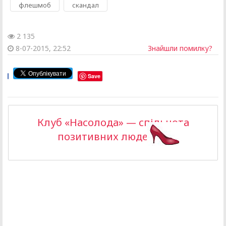
,
флешмоб
скандал
2 135
8-07-2015, 22:52
Знайшли помилку?
Save
Клуб «Насолода» — спільнота
позитивних людей >>