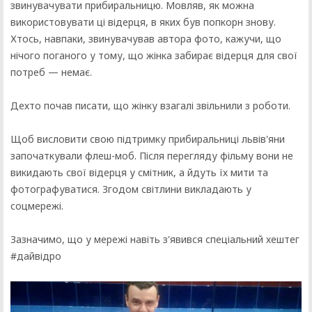
звинувачувати прибиральницю. Мовляв, як можна
використовувати ці відерця, в яких був попкорн знову.
Хтось, навпаки, звинувачував автора фото, кажучи, що
нічого поганого у тому, що жінка забирає відерця для свої
потреб — немає.
Дехто почав писати, що жінку взагалі звільнили з роботи.
Щоб висловити свою підтримку прибиральниці львів'яни
започаткували флеш-моб. Після перегляду фільму вони не
викидають свої відерця у смітник, а йдуть їх мити та
фотографуватися. Згодом світлини викладають у
соцмережі.
Зазначимо, що у мережі навіть з'явився спеціальний хештег
#дайвідро