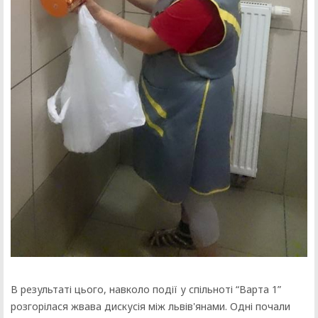
В результаті цього, навколо події у спільноті “Варта 1”
розгорілася жвава дискусія між львів'янами. Одні почали