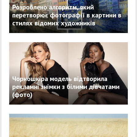
Розроблено алгоритм, який
перетворює фотографії в картини в
стилях відомих художників
Чорношкіра модель відтворила
рекламні знімки з білими дівчатами
(фото)