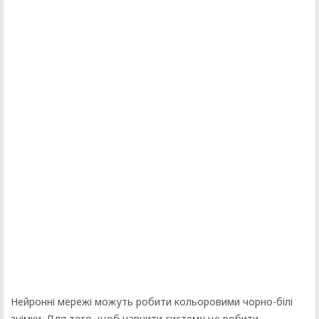
Нейронні мережі можуть робити кольоровими чорно-білі
знімки. Для того, щоб навчити систему це робити,