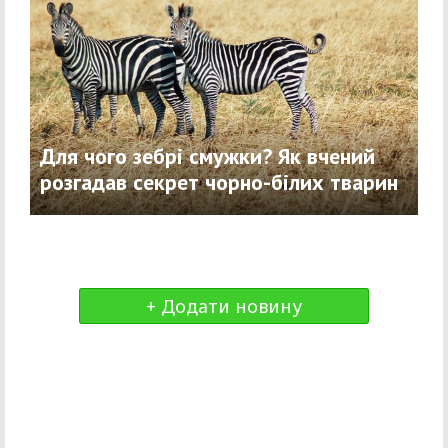
Для чого зебрі смужки? Як вчений
розгадав секрет чорно-білих тварин
+ Додати новину