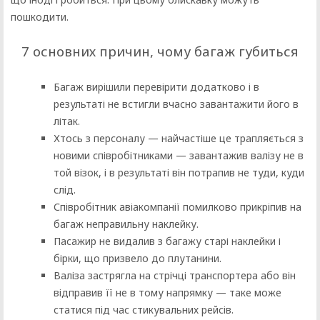
пошкодити.
7 основних причин, чому багаж губиться
Багаж вирішили перевірити додатково і в
результаті не встигли вчасно завантажити його в
літак.
Хтось з персоналу — найчастіше це трапляється з
новими співробітниками — завантажив валізу не в
той візок, і в результаті він потрапив не туди, куди
слід.
Співробітник авіакомпанії помилково прикріпив на
багаж неправильну наклейку.
Пасажир не видалив з багажу старі наклейки і
бірки, що призвело до плутанини.
Валіза застрягла на стрічці транспортера або він
відправив її не в тому напрямку — таке може
статися під час стикувальних рейсів.