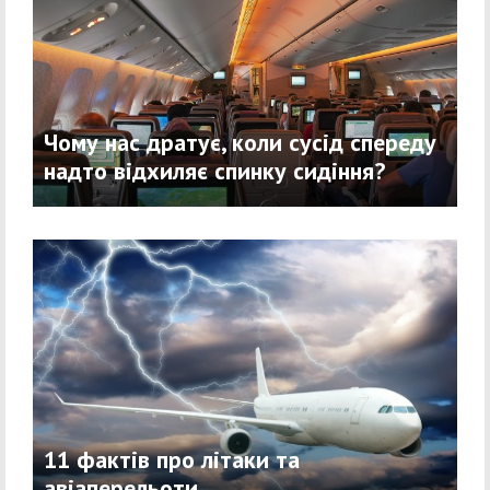
Чому нас дратує, коли сусід спереду
надто відхиляє спинку сидіння?
11 фактів про літаки та
авіаперельоти