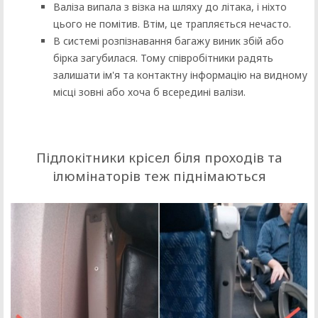
Валіза випала з візка на шляху до літака, і ніхто
цього не помітив. Втім, це трапляється нечасто.
В системі розпізнавання багажу виник збій або
бірка загубилася. Тому співробітники радять
залишати ім'я та контактну інформацію на видному
місці зовні або хоча б всередині валізи.
Підлокітники крісел біля проходів та
ілюмінаторів теж піднімаються