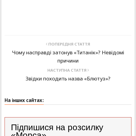
ПОПЕРЕДНЯ СТАТТЯ
Чому насправді затонув «Титанік»? Невідомі
причини
НАСТУПНА СТАТТЯ
Звідки походить назва «Блютуз»?
На інших сайтах:
Підпишися на розсилку
«Морса»