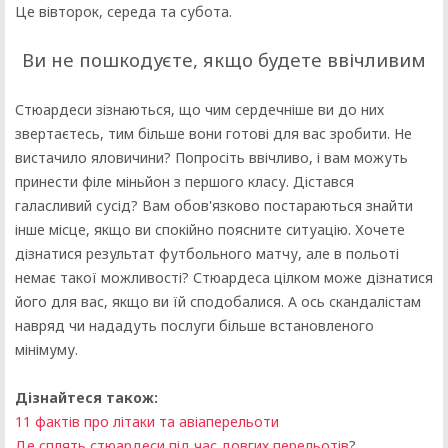
Це вівторок, середа та субота.
Ви не пошкодуєте, якщо будете ввічливим
Стюардеси зізнаються, що чим сердечніше ви до них
звертаєтесь, тим більше вони готові для вас зробити. Не
вистачило яловичини? Попросіть ввічливо, і вам можуть
принести філе міньйон з першого класу. Дістався
галасливий сусід? Вам обов'язково постараються знайти
інше місце, якщо ви спокійно поясните ситуацію. Хочете
дізнатися результат футбольного матчу, але в польоті
немає такої можливості? Стюардеса цілком може дізнатися
його для вас, якщо ви їй сподобалися. А ось скандалістам
навряд чи нададуть послуги більше встановленого
мінімуму.
Дізнайтеся також:
11 фактів про літаки та авіаперельоти
Де сплять стюардеси під час довгих перельотів
?