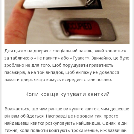
Для цього на дверях є спеціальний важіль, який ховається
за табличкою «Не палити» або «Туалет». Звичайно, це було
зроблено не для того, щоб порушувати приватність
пасажирів, а на той випадок, щоб екіпажу не довелося
ламати двері, якщо комусь всередині стане погано.
Коли краще купувати квитки?
Вважається, що чим раніше ви купите квиток, чим дешевше
він вам обійдеться. Насправді це не зовсім так, просто
найдешевші квитки розкуповують найшвидше. Однак, є дні
тижня, коли польоти коштують трохи менше, ніж зазвичай.