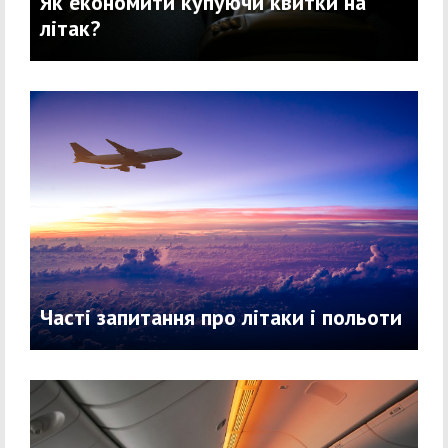
Як економити купуючи квитки на
літак?
Часті запитання про літаки і польоти