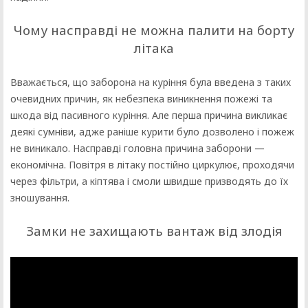
Чому насправді не можна палити на борту
літака
Вважається, що заборона на куріння була введена з таких
очевидних причин, як небезпека виникнення пожежі та
шкода від пасивного куріння. Але перша причина викликає
деякі сумніви, адже раніше курити було дозволено і пожеж
не виникало. Насправді головна причина заборони —
економічна. Повітря в літаку постійно циркулює, проходячи
через фільтри, а кіптява і смоли швидше призводять до їх
зношування.
Замки не захищають вантаж від злодія