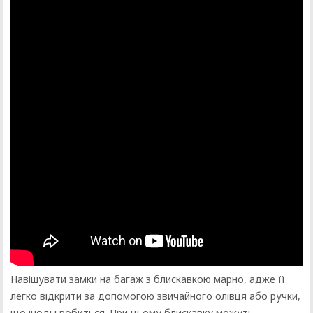
Навішувати замки на багаж з блискавкою марно, адже її
легко відкрити за допомогою звичайного олівця або ручки,
що іноді і робиться. При цьому блискавку можуть