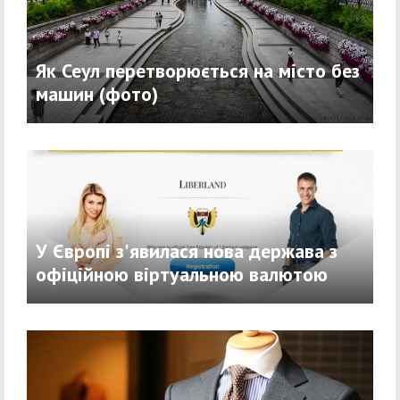
Як Сеул перетворюється на місто без
машин (фото)
У Європі з'явилася нова держава з
офіційною віртуальною валютою