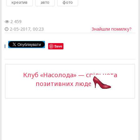
,
,
креатив
авто
фото
2 459
2-05-2017, 00:23
Знайшли помилку?
Save
Клуб «Насолода» — спільнота
позитивних людей >>