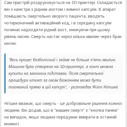
Сам пристрій роздруковується на 3D-принтері. Складається
він з каністри з рідким азотом і знімної капсули. В апарат
поміщають смертельно хворого пацієнта, вводять
чотиризначний активаційний код, і в середину капсули
починає надходити рідкий азот, знижуючи при цьому
рівень кисню. Смерть настає через кілька хвилин через брак
кисню.
"Весь процес безболісний і займе не більше п'яти хвилин.
Машина була створена на 3D-принтері, а азот можна
купити на законних підставах. Після смертельної
процедури клієнт за своїм бажанням може бути
похований прямо в цій капсулі", - розповідає Філіп Нітшке
Нітшке вважає, що смерть - це добровільне рішення кожної
людини. Він додав, що в "машині смерті" є "кнопка паніки"
на випадок, якщо людина передумає вмирати в останній
момент.