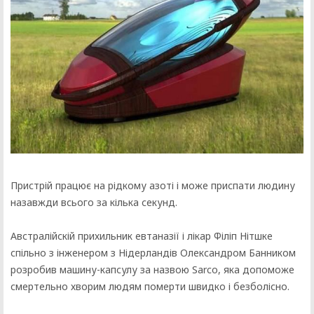
Пристрій працює на рідкому азоті і може приспати людину
назавжди всього за кілька секунд.
Австралійскій прихильник евтаназії і лікар Філіп Нітшке
спільно з інженером з Нідерландів Олександром Банником
розробив машину-капсулу за назвою Sarco, яка допоможе
смертельно хворим людям померти швидко і безболісно.