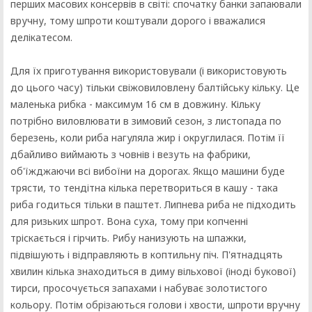
перших масових консервів в світі: спочатку банки запаювали
вручну, тому шпроти коштували дорого і вважалися
делікатесом.
Для їх приготування використовували (і використовують
до цього часу) тільки свіжовиловлену балтійську кільку. Це
маленька рибка - максимум 16 см в довжину. Кільку
потрібно виловлювати в зимовий сезон, з листопада по
березень, коли риба нагуляла жир і округлилася. Потім її
дбайливо виймають з човнів і везуть на фабрики,
об'їжджаючи всі вибоїни на дорогах. Якщо машини буде
трясти, то тендітна кілька перетвориться в кашу - така
риба годиться тільки в паштет. Липнева риба не підходить
для ризьких шпрот. Вона суха, тому при копченні
тріскається і гірчить. Рибу нанизують на шпажки,
підвішують і відправляють в коптильну піч. П'ятнадцять
хвилин кілька знаходиться в диму вільхової (іноді букової)
тирси, просочується запахами і набуває золотистого
кольору. Потім обрізаються голови і хвости, шпроти вручну