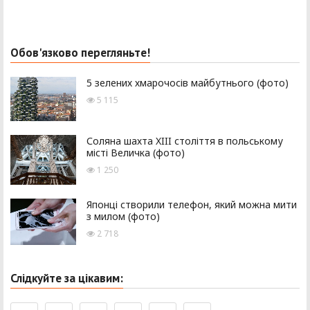
Обов'язково перегляньте!
5 зелених хмарочосів майбутнього (фото)
5 115
Соляна шахта XIII століття в польському
місті Величка (фото)
1 250
Японці створили телефон, який можна мити
з милом (фото)
2 718
Слідкуйте за цікавим: