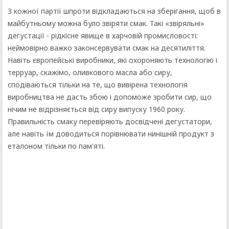
З кожної партії шпроти відкладаються на зберігання, щоб в
майбутньому можна було звіряти смак. Такі «звіряльні»
дегустації - рідкісне явище в харчовій промисловості:
неймовірно важко законсервувати смак на десятиліття.
Навіть європейські виробники, які охороняють технологію і
терруар, скажімо, оливкового масла або сиру,
сподіваються тільки на те, що вивірена технологія
виробництва не дасть збою і допоможе зробити сир, що
нічим не відрізняється від сиру випуску 1960 року.
Правильність смаку перевіряють досвідчені дегустатори,
але навіть їм доводиться порівнювати нинішній продукт з
еталоном тільки по пам'яті.