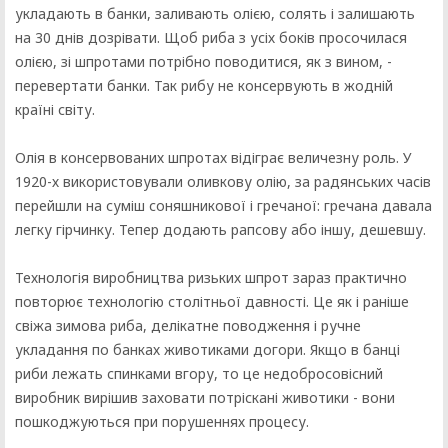
укладають в банки, заливають олією, солять і залишають
на 30 днів дозрівати. Щоб риба з усіх боків просочилася
олією, зі шпротами потрібно поводитися, як з вином, -
перевертати банки. Так рибу не консервують в жодній
країні світу.
Олія в консервованих шпротах відіграє величезну роль. У
1920-х використовували оливкову олію, за радянських часів
перейшли на суміш соняшникової і гречаної: гречана давала
легку гірчинку. Тепер додають рапсову або іншу, дешевшу.
Технологія виробництва ризьких шпрот зараз практично
повторює технологію столітньої давності. Це як і раніше
свіжа зимова риба, делікатне поводження і ручне
укладання по банках животиками догори. Якщо в банці
риби лежать спинками вгору, то це недобросовісний
виробник вирішив заховати потріскані животики - вони
пошкоджуються при порушеннях процесу.