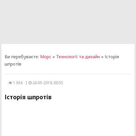
Ви перебуваєте:
Морс
»
Технології та дизайн
» Історія
шпротів
1 934
|
26-05-2019, 00:55
Історія шпротів