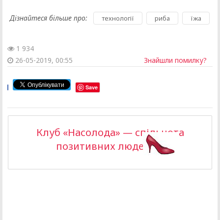
Дізнайтеся більше про:
,
,
технології
риба
їжа
1 934
26-05-2019, 00:55
Знайшли помилку?
Save
Клуб «Насолода» — спільнота
позитивних людей >>