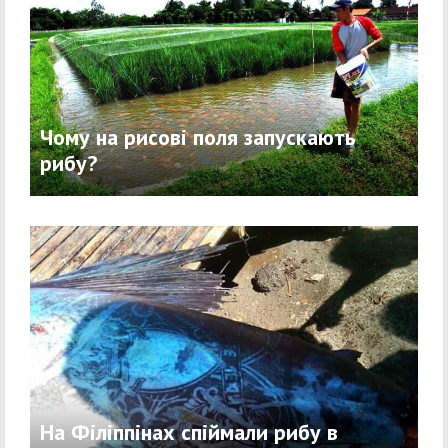
Чому на рисові поля запускають
рибу?
На Філіппінах спіймали рибу в