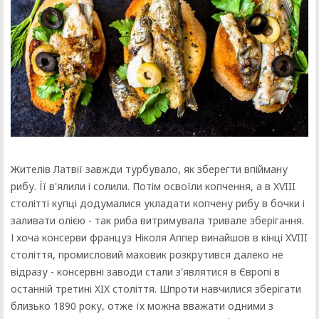
Жителів Латвії завжди турбувало, як зберегти впійману
рибу. Її в'ялили і солили. Потім освоїли копчення, а в XVIII
столітті купці додумалися укладати копчену рибу в бочки і
заливати олією - так риба витримувала тривале зберігання.
І хоча консерви француз Ніколя Аппер винайшов в кінці XVIII
століття, промисловий маховик розкрутився далеко не
відразу - консервні заводи стали з'являтися в Європі в
останній третині XIX століття. Шпроти навчилися зберігати
близько 1890 року, отже їх можна вважати одними з