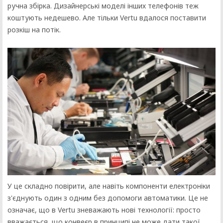
ручна збірка. Дизайнерські моделі інших телефонів теж
коштують недешево. Але тільки Vertu вдалося поставити
розкіш на потік.
У це складно повірити, але навіть компоненти електроніки
з'єднують один з одним без допомоги автоматики. Це не
означає, що в Vertu зневажають нові технології: просто
вважається, що конвеєр в принципі не може дати такої