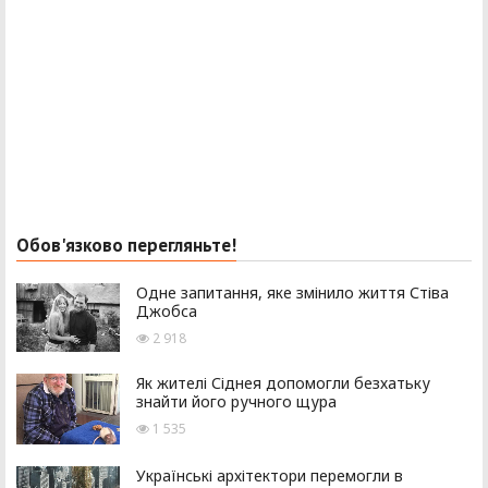
Обов'язково перегляньте!
Одне запитання, яке змінило життя Стіва
Джобса
2 918
Як жителі Сіднея допомогли безхатьку
знайти його ручного щура
1 535
Українські архітектори перемогли в