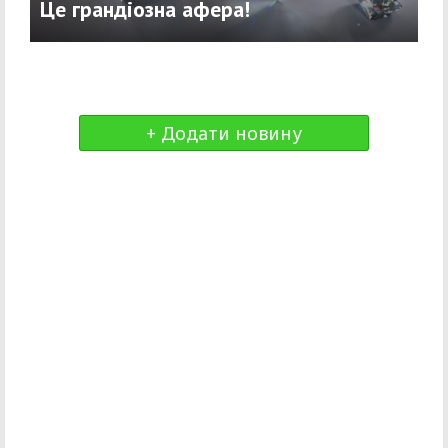
Це грандіозна афера!
+ Додати новину