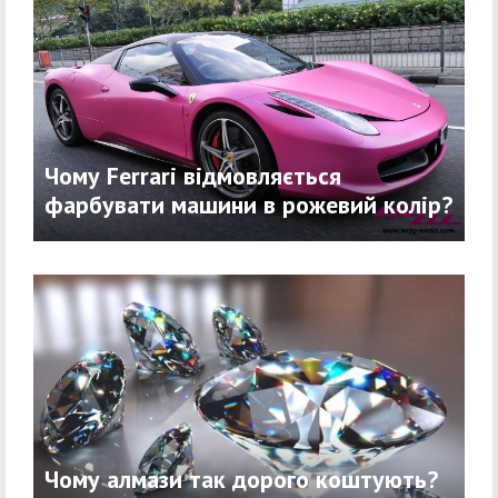
Чому Ferrari відмовляється
фарбувати машини в рожевий колір?
Чому алмази так дорого коштують?