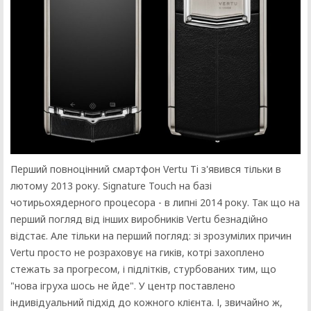
Перший повноцінний смартфон Vertu Ti з'явився тільки в
лютому 2013 року. Signature Touch на базі
чотирьохядерного процесора - в липні 2014 року. Так що на
перший погляд від інших виробників Vertu безнадійно
відстає. Але тільки на перший погляд: зі зрозумілих причин
Vertu просто не розраховує на гиків, котрі захоплено
стежать за прогресом, і підлітків, стурбованих тим, що
"нова ігруха шось не йде". У центр поставлено
індивідуальний підхід до кожного клієнта. І, звичайно ж,