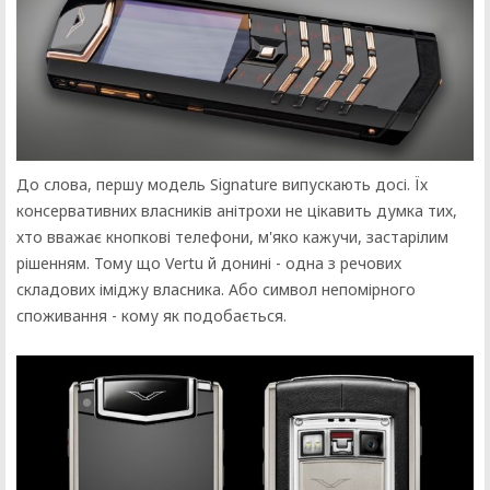
До слова, першу модель Signature випускають досі. Їх
консервативних власників анітрохи не цікавить думка тих,
хто вважає кнопкові телефони, м'яко кажучи, застарілим
рішенням. Тому що Vertu й донині - одна з речових
складових іміджу власника. Або символ непомірного
споживання - кому як подобається.