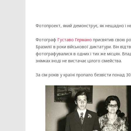
Фотопроект, який демонструє, як нещадно і не
Фотограф
Густаво Германо
присвятив свою роб
Бразилії в роки військової диктатури. Він відт
фотографувалися в одних і тих же місцях. Впа
знімках іноді не вистачає цілого сімейства.
За сім років у країні пропало безвісти понад 3