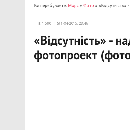
Ви перебуваєте:
Морс
»
Фото
» «Відсутність» 
1 590
|
1-04-2015, 23:46
«Відсутність» - 
фотопроект (фото