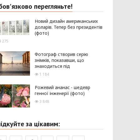
бов'язково перегляньте!
Новий дизайн американських
доларів. Тепер без президентів
(фото)
 275
Фотограф створив серію
знімків, показавши, що
знаходиться під
1 184
Рожевий ананас - шедевр
генної інженерії (фото)
3 848
лідкуйте за цікавим: