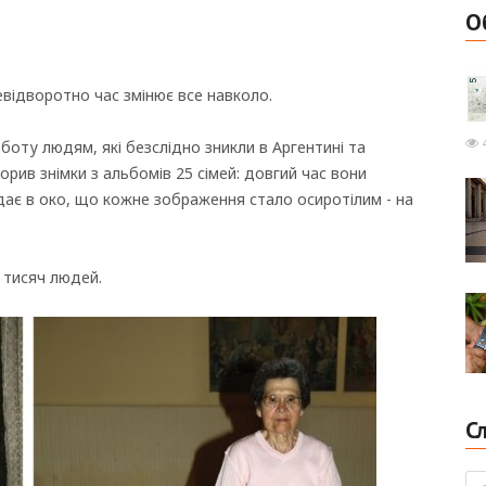
О
відворотно час змінює все навколо.
4
оту людям, які безслідно зникли в Аргентині та
ворив знімки з альбомів 25 сімей: довгий час вони
дає в око, що кожне зображення стало осиротілим - на
0 тисяч людей.
С