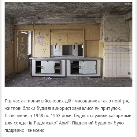
Під час активних військових дій і масованих атак з повітря,
житлові блоки будівлі використовувалися як притулок.
Після війни, з 1948 по 1953 роки, будівлі служили казармами
для солдатів Радянської Армії. Південний будинок було
підірвано і знесено