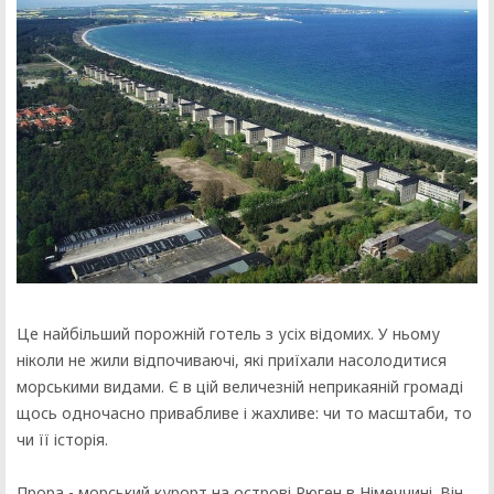
Це найбільший порожній готель з усіх відомих. У ньому
ніколи не жили відпочиваючі, які приїхали насолодитися
морськими видами. Є в цій величезній неприкаяній громаді
щось одночасно привабливе і жахливе: чи то масштаби, то
чи її історія.
Прора - морський курорт на острові Рюген в Німеччині. Він