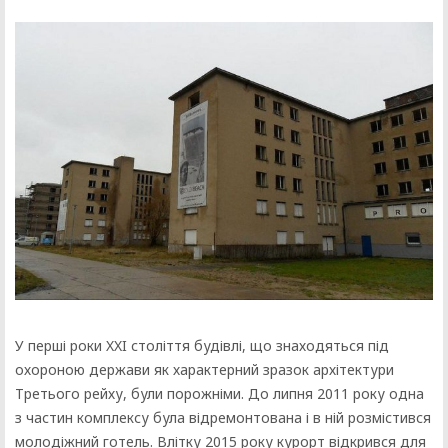
У перші роки XXI століття будівлі, що знаходяться під
охороною держави як характерний зразок архітектури
Третього рейху, були порожніми. До липня 2011 року одна
з частин комплексу була відремонтована і в ній розмістився
молодіжний готель. Влітку 2015 року курорт відкрився для