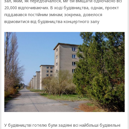
зал, який, як передбачалося, міг би вміщати одночасно всі
20,000 відпочиваючих. В ході будівництва, однак, проект
піддавався постійним змінам; зокрема, довелося
відмовитися від будівництва концертного залу
У будівництві готелю були задіяні всі найбільші будівельні