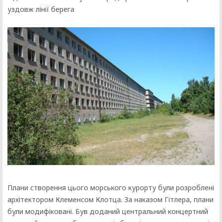
уздовж лінії берега
Плани створення цього морського курорту були розроблені
архітектором Клеменсом Клотца. За наказом Гітлера, плани
були модифіковані. Був доданий центральний концертний