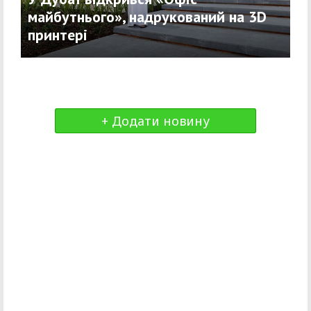
майбутнього», надрукований на 3D
принтері
+ Додати новину