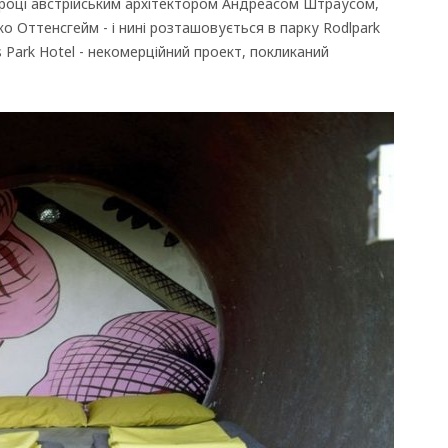
4 році австрійським архітектором Андреасом Штраусом,
ко Оттенсгейм - і нині розташовується в парку Rodlpark
 Park Hotel - некомерційний проект, покликаний