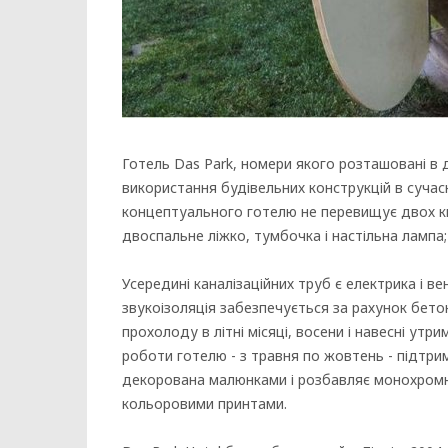
Готель Das Park, номери якого розташовані в 
використання будівельних конструкцій в суча
концептуального готелю не перевищує двох кв
двоспальне ліжко, тумбочка і настільна лампа; 
Усередині каналізаційних труб є електрика і в
звукоізоляція забезпечується за рахунок бетон
прохолоду в літні місяці, восени і навесні ут
роботи готелю - з травня по жовтень - підтри
декорована малюнками і розбавляє монохромн
кольоровими принтами.