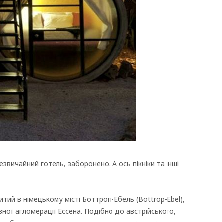
вичайний готель, заборонено. А ось пікніки та інші
итий в німецькому місті Боттроп-Ебель (Bottrop-Ebel),
зної агломерації Ессена. Подібно до австрійського,