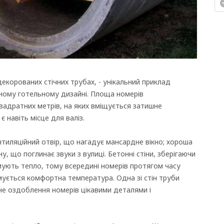
декорованих стічних трубах, - унікальний приклад
сному готельному дизайні. Площа номерів
адратних метрів, на яких вміщується затишне
є навіть місце для валіз.
ентиляційний отвір, що нагадує мансардне вікно; хороша
у, що поглинає звуки з вулиці. Бетонні стіни, зберігаючи
римують тепло, тому всередині номерів протягом часу
мується комфортна температура. Одна зі стін труби
е оздоблення номерів цікавими деталями і