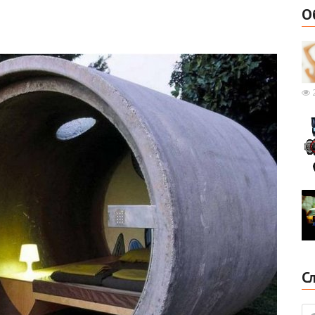
О
2
С