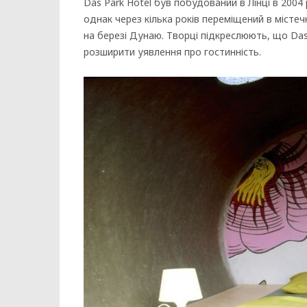
Das Park Hotel був побудований в Лінці в 200
однак через кілька років переміщений в містеч
на березі Дунаю. Творці підкреслюють, що Das
розширити уявлення про гостинність.