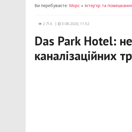
Ви перебуваєте:
Морс
»
Інтер'єр та помешканн
2 714
|
3-08-2020, 11:52
Das Park Hotel: н
каналізаційних т