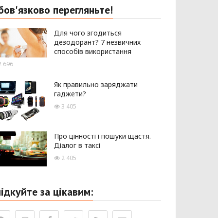
бов'язково перегляньте!
Для чого згодиться
дезодорант? 7 незвичних
способів використання
 696
Як правильно заряджати
гаджети?
3 405
Про цінності і пошуки щастя.
Діалог в таксі
2 405
лідкуйте за цікавим: