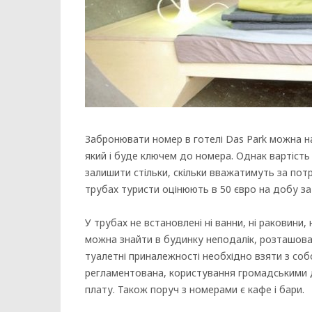
Забронювати номер в готелі Das Park можна н
який і буде ключем до номера. Однак вартість
залишити стільки, скільки вважатимуть за потр
трубах туристи оцінюють в 50 євро на добу за
У трубах не встановлені ні ванни, ні раковини,
можна знайти в будинку неподалік, розташован
туалетні приналежності необхідно взяти з собо
регламентована, користування громадськими 
плату. Також поруч з номерами є кафе і бари.