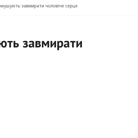
 змушують завмирати чоловіче серце
ують завмирати