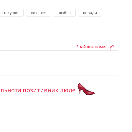
,
,
,
,
стосунки
кохання
любов
поради
Знайшли помилку?
ільнота позитивних людей >>