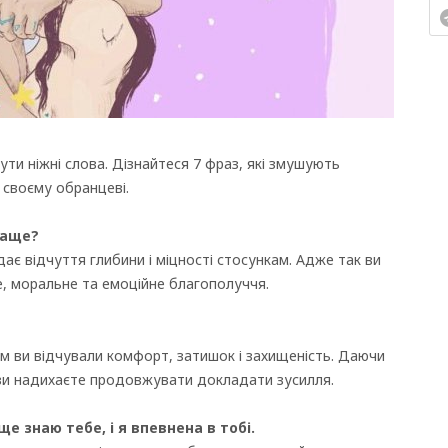
ути ніжні слова. Дізнайтеся 7 фраз, які змушують
х своєму обранцеві.
раще?
дає відчуття глибини і міцності стосункам. Адже так ви
е, моральне та емоційне благополуччя.
им ви відчували комфорт, затишок і захищеність. Даючи
 ви надихаєте продовжувати докладати зусилля.
е знаю тебе, і я впевнена в тобі.