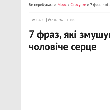
Ви перебуваєте:
Морс
»
Стосунки
» 7 фраз, які
3 324
|
2-02-2020, 10:48
7 фраз, які змуш
чоловіче серце