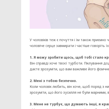
У чоловіків теж є почуття і їм також приємно ч
чоловіче серце завмирати і частіше говоріть ї
1. Я можу зробити щось, щоб тобі стало к
Він справді хоче твоєї турботи. Піклування до
даєте зрозуміти, що вам важливе його фізичн
2. Мені з тобою безпечно.
Коли чоловік любить, він хоче, щоб поряд з н
зрозуміти, що його зусилля не були марними,
3. Мене не турбує, що думають інші, я кращ