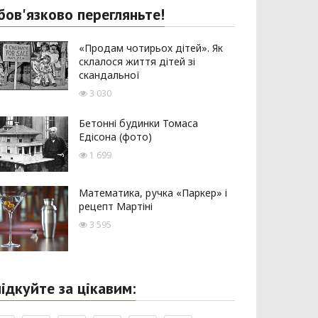
бов'язково перегляньте!
«Продам чотирьох дітей». Як
склалося життя дітей зі
скандальної
3 030
Бетонні будинки Томаса
Едісона (фото)
1 699
Математика, ручка «Паркер» і
рецепт Мартіні
3 595
лідкуйте за цікавим: