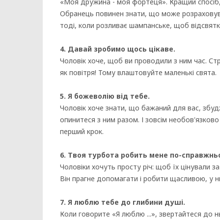
«Моя дружина - моя фортеця». Кращий спосіб,
Обранець повинен знати, що може розраховуват
тоді, коли розливає шампанське, щоб відсвят
4. Давай зробимо щось цікаве.
Чоловік хоче, щоб ви проводили з ним час. Стр
як повітря! Тому влаштовуйте маленькі свята.
5. Я божеволію від тебе.
Чоловік хоче знати, що бажаний для вас, збуд
опинитеся з ним разом. І зовсім необов'язково
перший крок.
6. Твоя турбота робить мене по-справжн
Чоловіки хочуть просту річ: щоб їх цінували з
Він прагне допомагати і робити щасливою, у н
7. Я люблю тебе до глибини душі.
Коли говорите «Я люблю ...», звертайтеся до нь