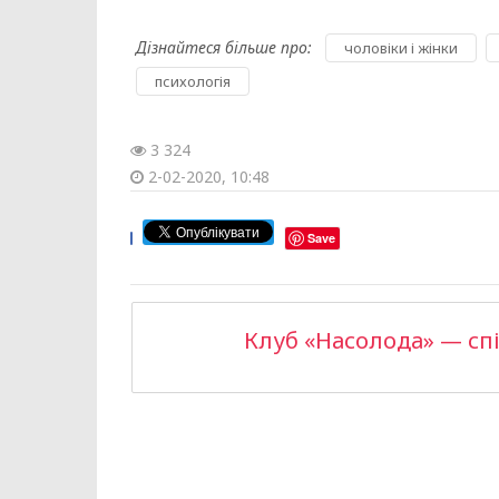
Дізнайтеся більше про:
,
чоловіки і жінки
психологія
3 324
2-02-2020, 10:48
Save
Клуб «Насолода» — сп