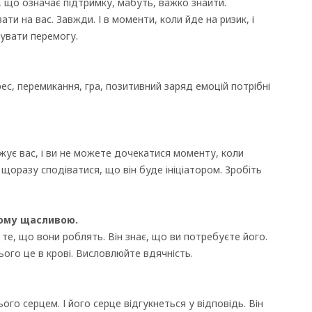
 що означає підтримку, мабуть, важко знайти.
и на вас. Завжди. І в моменти, коли йде на ризик, і
кувати перемогу.
ес, перемикання, гра, позитивний заряд емоцій потрібні
жує вас, і ви не можете дочекатися моменту, коли
 щоразу сподіватися, що він буде ініціатором. Зробіть
ьому щасливою.
а те, що вони роблять. Він знає, що ви потребуєте його.
ього це в крові. Висловлюйте вдячність.
ого серцем. І його серце відгукнеться у відповідь. Він