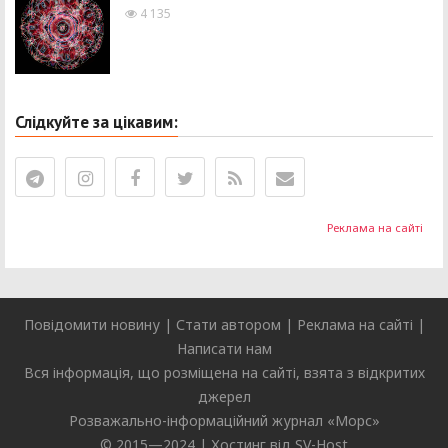
4 135
Слідкуйте за цікавим:
Реклама на сайті
Повідомити новину
|
Стати автором
|
Реклама на сайті
|
Написати нам
Вся інформація, що розміщена на сайті, взята з відкритих
джерел
Розважально-інформаційний журнал «
Морс
»
© 2015—2024 |
Хостинг від SV-Host