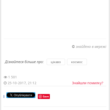
©
знайдено в мережі
Дізнайтеся більше про:
,
цікаво
космос
1 501
25-10-2017, 21:12
Знайшли помилку?
Save