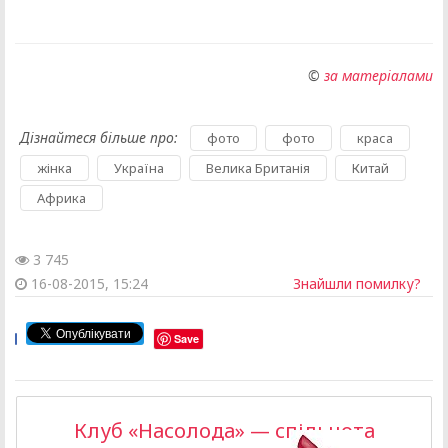
©
за матеріалами
Дізнайтеся більше про:
,
,
,
фото
фото
краса
,
,
,
,
жінка
Україна
Велика Британія
Китай
Африка
3 745
16-08-2015, 15:24
Знайшли помилку?
Save
Клуб «Насолода» — спільнота