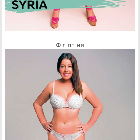
Філіппіни