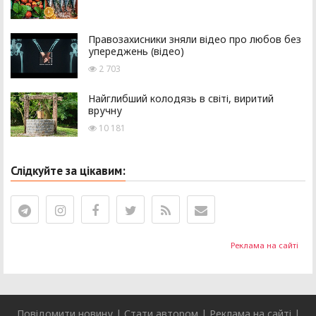
Правозахисники зняли відео про любов без
упереджень (відео)
2 703
Найглибший колодязь в світі, виритий
вручну
10 181
Слідкуйте за цікавим:
Реклама на сайті
Повідомити новину
|
Стати автором
|
Реклама на сайті
|