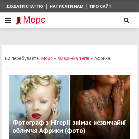
ДОДАТИ СТАТТЮ
НАПИСАТИ НАМ
ПРО САЙТ
Ви перебуваєте:
Морс
»
Хмаринка теґів
» Африка
Фотограф з Нігерії знімає незвичайні
обличчя Африки (фото)