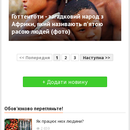
Готтентоти - загадковий народ з
Африки, який називають п'ятою
расою людей (фото)
<< Попередня
1
2
3
Наступна >>
+ Додати новину
Обов'язково перегляньте!
Як працює нюх людини?
2 659