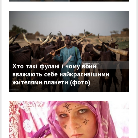
Хто такі фулані і чому вони
вважають себе найкрасивішими
жителями планети (фото)