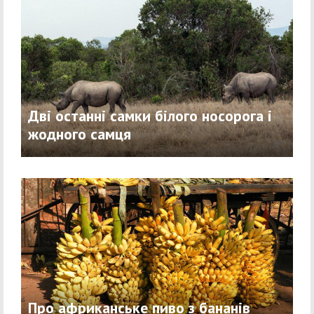
Дві останні самки білого носорога і
жодного самця
Про африканське пиво з бананів