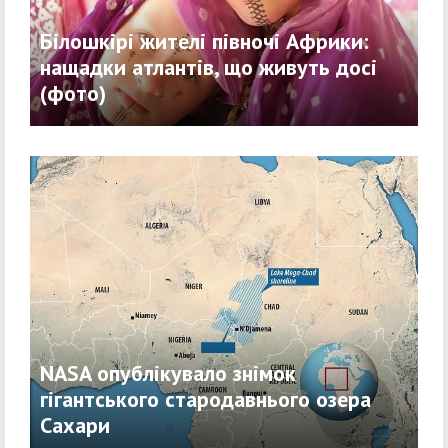
Білошкірі жителі півночі Африки:
нащадки атлантів, що живуть досі
(фото)
NASA опублікувало знімок
гігантського стародавнього озера
Сахари