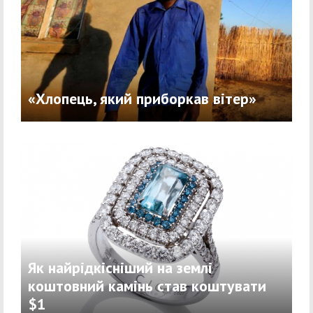
«Хлопець, який приборкав вітер»
Як найрідкісніший на землі
коштовний камінь став коштувати
$1