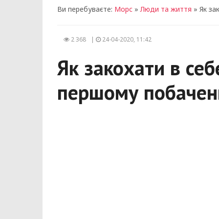
Ви перебуваєте:
Морс
»
Люди та життя
» Як за
2 368
|
24-04-2020, 11:42
Як закохати в себ
першому побаченн