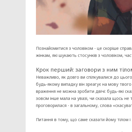
Познайомитися з чоловіком - це скоріше справ
жінкам, які шукають стосунків з чоловіком, ча
Крок перший: заговори з ним тіло
Неважливо, як довго ви спілкувалися до цього
будь-якому випадку він зреагує на мову твого
враження не можна зробити двічі: будь-які ск
зовсім інше мала на увазі, чи сказала щось не
проговорилася - в загальному, слова «скасува
Питання в тому, що саме сказати йому тілом і 