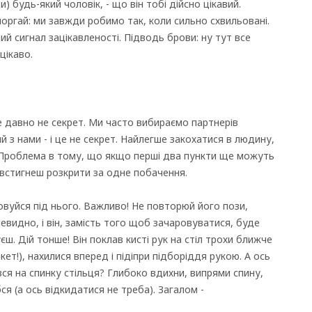
) будь-який чоловік, - що він тобі дійсно цікавий.
оргай: ми завжди робимо так, коли сильно схвильовані.
й сигнал зацікавленості. Підводь брови: ну тут все
цікаво.
е давно не секрет. Ми часто вибираємо партнерів
й з нами - і це не секрет. Найлегше закохатися в людину,
ло. Проблема в тому, що якщо перші два пункти ще можуть
 встигнеш розкрити за одне побачення.
вуйся під нього. Важливо! Не повторюй його пози,
евидно, і він, замість того щоб зачаровуватися, буде
єш. Дій тонше! Він поклав кисті рук на стіл трохи ближче
кет!), нахилися вперед і підіпри підборіддя рукою. А ось
вся на спинку стільця? Глибоко вдихни, випрями спину,
ся (а ось відкидатися не треба). Загалом -