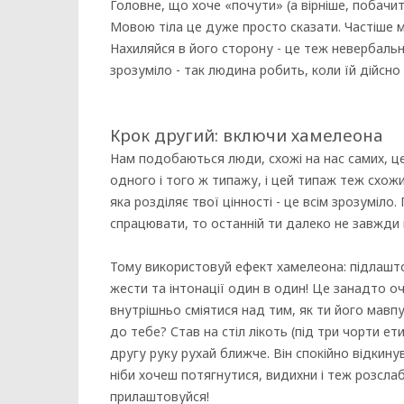
Головне, що хоче «почути» (а вірніше, побачити
Мовою тіла це дуже просто сказати. Частіше м
Нахиляйся в його сторону - це теж невербальни
зрозуміло - так людина робить, коли їй дійсно 
Крок другий: включи хамелеона
Нам подобаються люди, схожі на нас самих, ц
одного і того ж типажу, і цей типаж теж схожи
яка розділяє твої цінності - це всім зрозумі
спрацювати, то останній ти далеко не завжди
Тому використовуй ефект хамелеона: підлашто
жести та інтонації один в один! Це занадто оч
внутрішньо сміятися над тим, як ти його мавпу
до тебе? Став на стіл лікоть (під три чорти ети
другу руку рухай ближче. Він спокійно відкину
ніби хочеш потягнутися, видихни і теж розслаб
прилаштовуйся!