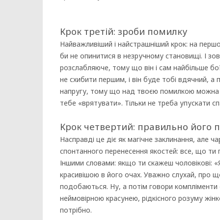
Крок третій: зроби помилку
Найважливіший і найстрашніший крок: на першо
би не опинитися в незручному становищі. І зов
розслабляюче, тому що він і сам найбільше бо
не схибити першим, і він буде тобі вдячний, а 
напругу, тому що над твоєю помилкою можна 
тебе «врятувати». Тільки не треба упускати с
Крок четвертий: правильно його п
Насправді це діє як магічне заклинання, але ча
спонтанного перенесення якостей: все, що ти 
Іншими словами: якщо ти скажеш чоловікові: «
красивішою в його очах. Уважно слухай, про що
подобаються. Ну, а потім говори компліменти 
неймовірною красунею, рідкісного розуму жі
потрібно.