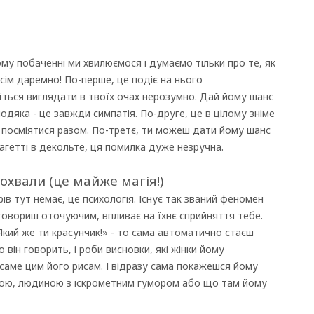
му побаченні ми хвилюємося і думаємо тільки про те, як
сім даремно! По-перше, це подіє на нього
їться виглядати в твоїх очах нерозумно. Дай йому шанс
подяка - це завжди симпатія. По-друге, це в цілому зніме
посміятися разом. По-третє, ти можеш дати йому шанс
пагетті в декольте, ця помилка дуже незручна.
охвали (це майже магія!)
рів тут немає, це психологія. Існує так званий феномен
говориш оточуючим, впливає на їхнє сприйняття тебе.
Який же ти красунчик!» - то сама автоматично стаєш
 він говорить, і роби висновки, які жінки йому
саме цим його рисам. І відразу сама покажешся йому
нкою, людиною з іскрометним гумором або що там йому