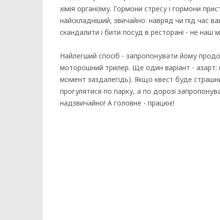
хімія організму. Гормони стресу і гормони прист
найскладніший, звичайно: навряд чи під час в
скандалити і бити посуд в ресторані - не наш
Найлегший спосіб - запропонувати йому продо
моторошний трилер. Ще один варіант - азарт:
момент заздалегідь). Якщо квест буде страшн
прогулятися по парку, а по дорозі запропонув
надзвичайно! А головне - працює!