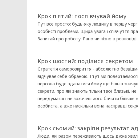
Крок п'ятий: поспівчувай йому
Тут все просто: будь-яку людину в першу черг
особисті проблеми. Щира увага і співчуття п
Запитай про роботу. Рано чи пізно в розповіді 
Крок шостий: поділися секретом
Стратегія саморозкриття - абсолютно безвідмов
відчуває себе обраною. І тут ми повертаємос
персона буде здаватися йому ще більш значущ
секрети, про які знають тільки твої близькі, н
передумаєш і не захочеш його бачити більше н
особиста, а вже наскільки вона насправді секре
Крок сьомий: закріпи результат 
Люди, які разом переживають щось дуже хвил