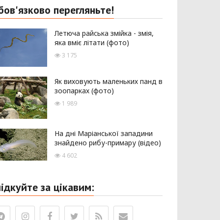
бов'язково перегляньте!
Летюча райська змійка - змія,
яка вміє літати (фото)
3 175
Як виховують маленьких панд в
зоопарках (фото)
1 989
На дні Маріанської западини
знайдено рибу-примару (відео)
4 602
лідкуйте за цікавим: