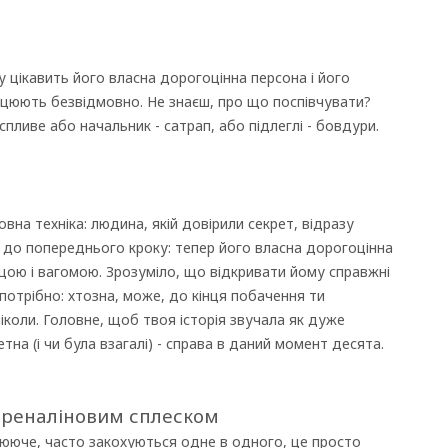
у цікавить його власна дорогоцінна персона і його
рацюють безвідмовно. Не знаєш, про що поспівчувати?
спливе або начальник - сатрап, або підлеглі - бовдури.
на техніка: людина, якій довірили секрет, відразу
я до попереднього кроку: тепер його власна дорогоцінна
ою і вагомою. Зрозуміло, що відкривати йому справжні
е потрібно: хтозна, може, до кінця побачення ти
іколи. Головне, щоб твоя історія звучала як дуже
тна (і чи була взагалі) - справа в даний момент десята.
адреналіновим сплеском
ююче, часто закохуються одне в одного, це просто