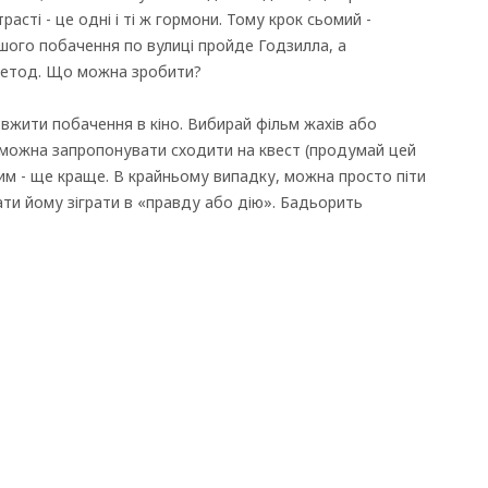
расті - це одні і ті ж гормони. Тому крок сьомий -
ашого побачення по вулиці пройде Годзилла, а
 метод. Що можна зробити?
вжити побачення в кіно. Вибирай фільм жахів або
 можна запропонувати сходити на квест (продумай цей
им - ще краще. В крайньому випадку, можна просто піти
ати йому зіграти в «правду або дію». Бадьорить