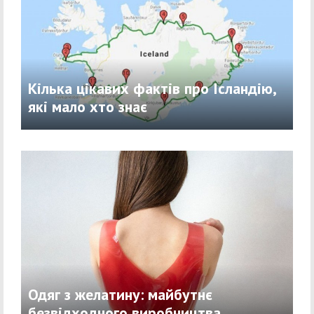
Кілька цікавих фактів про Ісландію,
які мало хто знає
Одяг з желатину: майбутнє
безвідходного виробництва