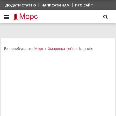
ДОДАТИ СТАТТЮ
НАПИСАТИ НАМ
ПРО САЙТ
Ви перебуваєте:
Морс
»
Хмаринка теґів
» Ісландія