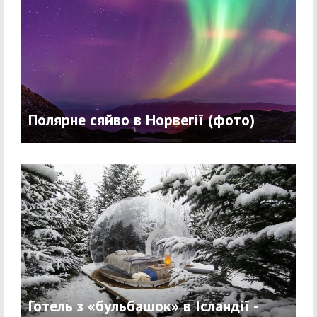
Полярне сяйво в Норвегії (фото)
Готель з «бульбашок» в Ісландії -