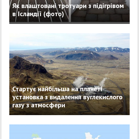
Як влаштовані тротуари з підігрівом
в Ісландії (фото)
Стартує найбільша на планеті
установка з видалення вуглекислого
газу з атмосфери