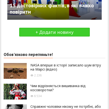
15 достовірних фактів, в які важко
повірити
+ Додати новину
Обов'язково перегляньте!
NASA вперше в історії записало шум вітру
на Марсі (відео)
2 238
Чим відрізняється вишиванка від
косоворотки?
8 534
Справжні чоловіки нікому не потрібні, або