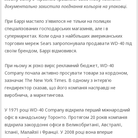
документально захистила поєднання кольорів на упаковці.
При Баррі мастило з'явилося не тільки на полицях
спеціалізованих господарських магазинів, але і в
супермаркетах. Коли одна з найбільших американських
торгових мереж Sears запропонувала продавати WD-40 під
своїм брендом, Баррі відмовився.
При ньому ж різко виріс рекламний бюджет, WD-40
Сompany почала активно просувати товари за кордоном,
зазначає The New York Times. В одному з інтерв'ю
гендиректор сказав, що його компанія насправді не
виробнича, а маркетингова.
У 1971 році WD-40 Company відкрила перший міжнародний
офіс в канадському Торонто. Протягом 20 років компанія
відкрила закордонні офіси в Великобританії, Австралії,
Іспанії, Малайзії і Франції. У 2008 році вона вперше