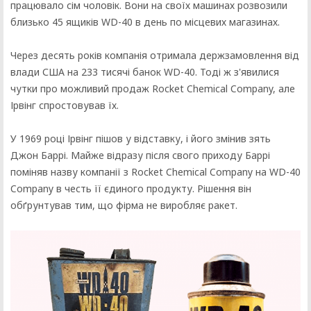
працювало сім чоловік. Вони на своїх машинах розвозили
близько 45 ящиків WD-40 в день по місцевих магазинах.
Через десять років компанія отримала держзамовлення від
влади США на 233 тисячі банок WD-40. Тоді ж з'явилися
чутки про можливий продаж Rocket Chemical Company, але
Ірвінг спростовував їх.
У 1969 році Ірвінг пішов у відставку, і його змінив зять
Джон Баррі. Майже відразу після свого приходу Баррі
поміняв назву компанії з Rocket Chemical Company на WD-40
Company в честь її єдиного продукту. Рішення він
обґрунтував тим, що фірма не виробляє ракет.