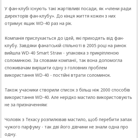
У фан-клубі існують такі жартівливі посади, як «члени ради
директорів фан-клубу». До кінця життя кожен з них
отримує ящик WD-40 раз на рік.
Компанія прислухається до ідей, які приходять від фан-
клубу. Завдяки фанатській спільноті в 2005 році на ринок
вийшла WD-40 Smart Straw - упаковка з прикріпленою
соломинкою. За словами компанії, так вона допомогла
споживачам вирішити одну з головних проблем
використання WD-40 - постійні втрати соломинок.
Також учасники створили список з більш ніж 2000 способів
використання WD-40. Але нерідко мастило використовують
не за призначенням:
Чоловік з Техасу розпилював мастило, щоб перебити запах
чужого парфуму - так дві його дівчини не знали одна про
одну.