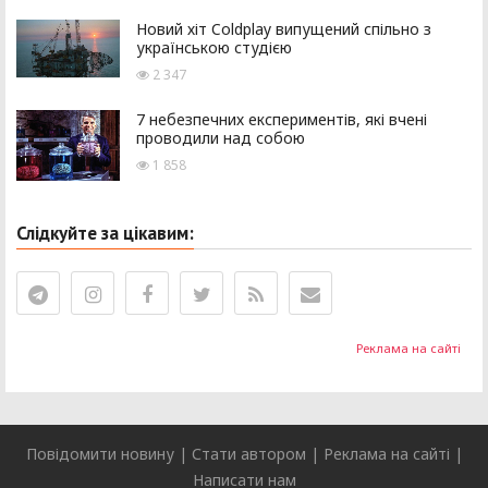
Новий хіт Coldplay випущений спільно з
українською студією
2 347
7 небезпечних експериментів, які вчені
проводили над собою
1 858
Слідкуйте за цікавим:
Реклама на сайті
Повідомити новину
|
Стати автором
|
Реклама на сайті
|
Написати нам