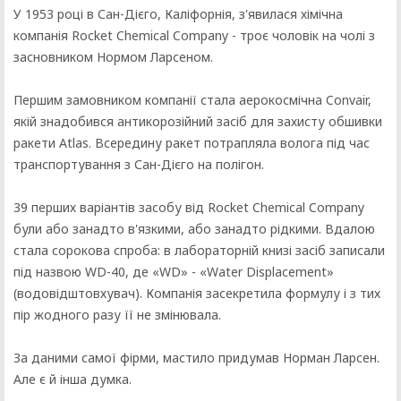
У 1953 році в Сан-Дієго, Каліфорнія, з'явилася хімічна
компанія Rocket Chemical Company - троє чоловік на чолі з
засновником Нормом Ларсеном.
Першим замовником компанії стала аерокосмічна Convair,
якій знадобився антикорозійний засіб для захисту обшивки
ракети Atlas. Всередину ракет потрапляла волога під час
транспортування з Сан-Дієго на полігон.
39 перших варіантів засобу від Rocket Chemical Company
були або занадто в'язкими, або занадто рідкими. Вдалою
стала сорокова спроба: в лабораторній книзі засіб записали
під назвою WD-40, де «WD» - «Water Displacement»
(водовідштовхувач). Компанія засекретила формулу і з тих
пір жодного разу її не змінювала.
За даними самої фірми, мастило придумав Норман Ларсен.
Але є й інша думка.