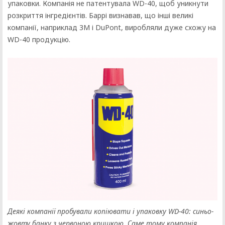
упаковки. Компанія не патентувала WD-40, щоб уникнути
розкриття інгредієнтів. Баррі визнавав, що інші великі
компанії, наприклад 3M і DuPont, виробляли дуже схожу на
WD-40 продукцію.
Деякі компанії пробували копіювати і упаковку WD-40: синьо-
жовту банку з червоною кришкою. Саме тому компанія