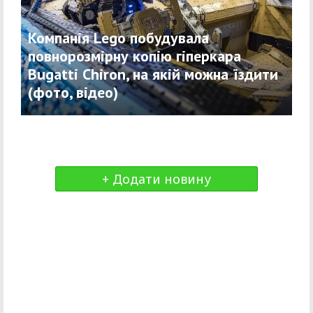
Компанія Lego побудувала
повнорозмірну копію гіперкара
Bugatti Chiron, на якій можна їздити
(фото, відео)
+ Додати новину