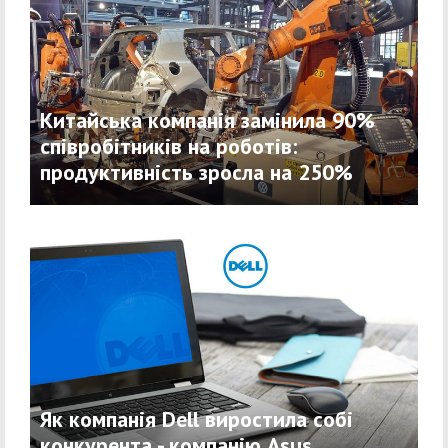
Китайська компанія замінила 90%
співробітників на роботів:
продуктивність зросла на 250%
Як компанія Dell виростила собі
конкурента - компанію Asus