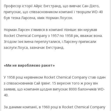
Професор історії Айріс Енгстранд, що вивчає Сан-Дієго,
припускає, що співзасновником компанії і творцем WD-40
був тезка Ларсена, хімік Норман Лоусон.
Норман Ларсен з'явився в компанії пізніше: він керував
Rocket Chemical Company з 1957 по 1958 рік, вважає вона.
Згодом їхні імена переплуталися, і Ларсену приписали
заслуги Лоуса, зазначає Енгстранд.
«Ми не виробляємо ракет»
У 1958 році керівником Rocket Chemical Company став один
з співзасновників Сай Ірвінг. 15 вересня того ж року він
заявив, що компанія щодня випускає 8000 балончиків WD-
40.
За даними компанії, в 1960 році в Rocket Chemical Company