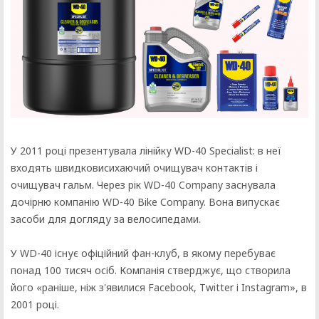
У 2011 році презентувала лінійку WD-40 Specialist: в неї
входять швидковисихаючий очищувач контактів і
очищувач гальм. Через рік WD-40 Company заснувала
дочірню компанію WD-40 Bike Company. Вона випускає
засоби для догляду за велосипедами.
У WD-40 існує офіційний фан-клуб, в якому перебуває
понад 100 тисяч осіб. Компанія стверджує, що створила
його «раніше, ніж з'явилися Facebook, Twitter і Instagram», в
2001 році.