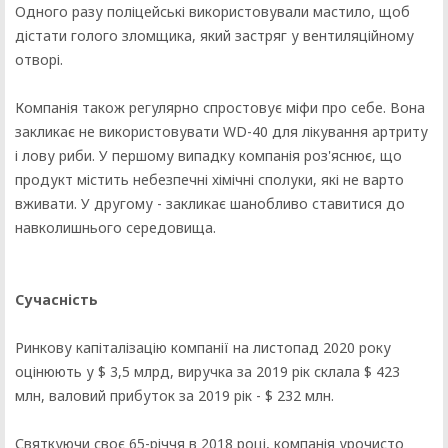
Одного разу поліцейські використовували мастило, щоб
дістати голого зломщика, який застряг у вентиляційному
отворі.
Компанія також регулярно спростовує міфи про себе. Вона
закликає не використовувати WD-40 для лікування артриту
і лову риби. У першому випадку компанія роз'яснює, що
продукт містить небезпечні хімічні сполуки, які не варто
вживати. У другому - закликає шанобливо ставитися до
навколишнього середовища.
Сучасність
Ринкову капіталізацію компанії на листопад 2020 року
оцінюють у $ 3,5 млрд, виручка за 2019 рік склала $ 423
млн, валовий прибуток за 2019 рік - $ 232 млн.
Святкуючи своє 65-річчя в 2018 році, компанія урочисто