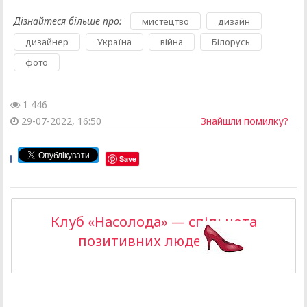
Дізнайтеся більше про:
,
,
мистецтво
дизайн
,
,
,
,
дизайнер
Україна
війна
Білорусь
фото
1 446
29-07-2022, 16:50
Знайшли помилку?
Save
Клуб «Насолода» — спільнота
позитивних людей >>