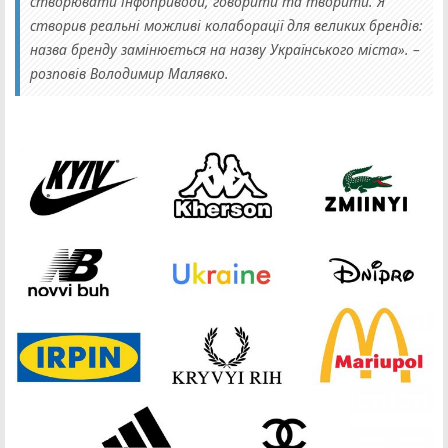
створювати інфоприводи, говорити та творити. Я
створив реальні можливі колаборації для великих брендів:
назва бренду замінюється на назву Українського міста». –
розповів Володимир Малявко.