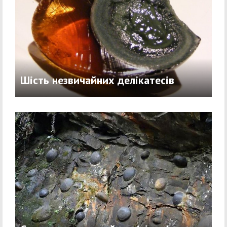
Шість незвичайних делікатесів