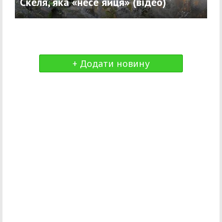
Скеля, яка «несе яйця» (відео)
+ Додати новину