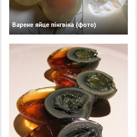
Варене яйце пінгвіна (фото)