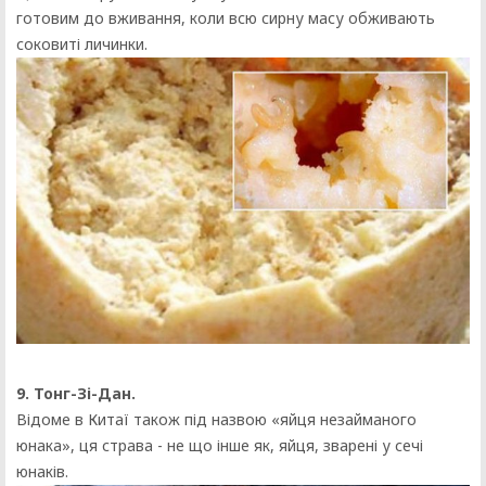
готовим до вживання, коли всю сирну масу обживають
соковиті личинки.
9. Тонг-Зі-Дан.
Відоме в Китаї також під назвою «яйця незайманого
юнака», ця страва - не що інше як, яйця, зварені у сечі
юнаків.