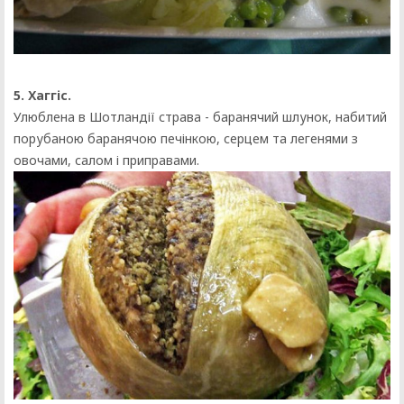
5. Хаггіс.
Улюблена в Шотландії страва - баранячий шлунок, набитий
порубаною баранячою печінкою, серцем та легенями з
овочами, салом і приправами.