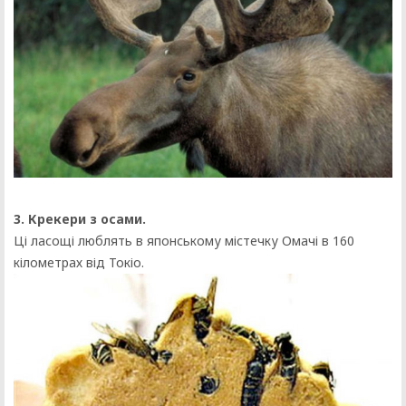
3. Крекери з осами.
Ці ласощі люблять в японському містечку Омачі в 160
кілометрах від Токіо.