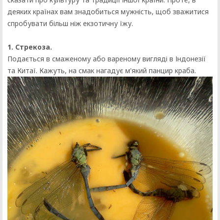
деяких країнах вам знадобиться мужність, щоб зважитися
спробувати більш ніж екзотичну їжу.
1. Стрекоза.
Подається в смаженому або вареному вигляді в Індонезії
та Китаї. Кажуть, на смак нагадує м'який панцир краба.