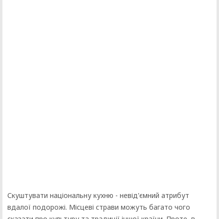
Скуштувати національну кухню - невід'ємний атрибут
вдалої подорожі. Місцеві страви можуть багато чого
сказати про культуру та традиції іншої країни. Проте, в