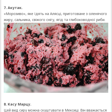
7. Акутак.
«Морозиво», яке їдять на Алясці, приготоване з оленячого
жиру, сальника, свіжого снігу, ягід та глибоководної риби.
8. Касу Марцу.
Цей вид сиру можна скуштувати в Мексиці. Він вважається