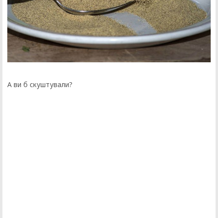
А ви б скуштували?