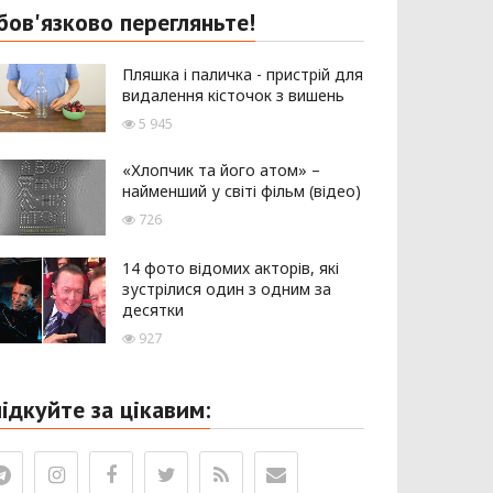
бов'язково перегляньте!
Пляшка і паличка - пристрій для
видалення кісточок з вишень
5 945
«Хлопчик та його атом» –
найменший у світі фільм (відео)
726
14 фото відомих акторів, які
зустрілися один з одним за
десятки
927
лідкуйте за цікавим: