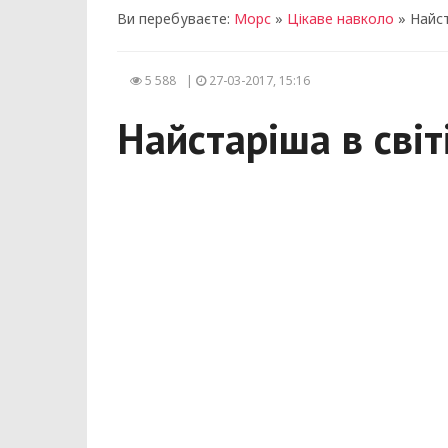
Ви перебуваєте:
Морс
»
Цікаве навколо
» Найст
5 588
|
27-03-2017, 15:16
Найстаріша в світ