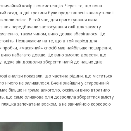
езвичайний колір і консистенцію. Через те, що вона
тий осад, а дві третини були представлені каламутною і
вковою олією. В той час, для приготування вина
і з них передбачали застосування олії для захисту
исленню, таким чином, вино довше зберігалося. Це
 століть. Незважаючи на те, що в той період для
 пробки, «масляний» спосіб мав найбільше поширення,
и вино набагато довше. Це вино змогло довести, що
, адже він дозволив зберегти напій до наших днів.
ові аналізи показали, що частина рідини, що міститься
ого нічого не залишилося. Вчені знайшли у старовинній
немає більше ні грама алкоголю, оскільки вино втратило
ь, що саме оливкова олія дозволила зберегтися вмісту
 пляшка запечатана воском, а не звичайною корковою