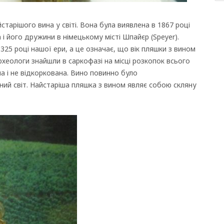
тарішого вина у світі. Вона була виявлена в 1867 році
і його дружини в німецькому місті Шпайєр (Speyer).
25 році нашої ери, а це означає, що вік пляшки з вином
археологи знайшли в саркофазі на місці розкопок всього
ла і не відкоркована. Вино повинно було
ний світ. Найстаріша пляшка з вином являє собою скляну