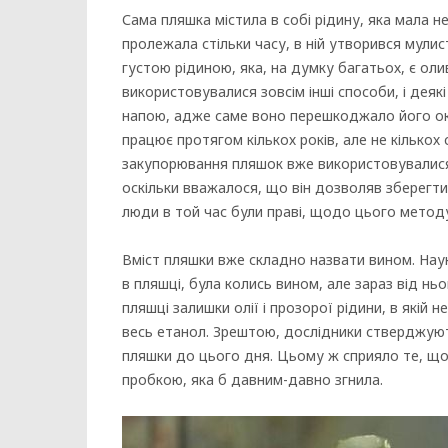
Сама пляшка містила в собі рідину, яка мала н
пролежала стільки часу, в ній утворився мулис
густою рідиною, яка, на думку багатьох, є оли
використовувалися зовсім інші способи, і деяк
напою, адже саме воно перешкоджало його ок
працює протягом кількох років, але не кількох
закупорювання пляшок вже використовувалися
оскільки вважалося, що він дозволяв зберегт
люди в той час були праві, щодо цього методу
Вміст пляшки вже складно назвати вином. Наук
в пляшці, була колись вином, але зараз від нь
пляшці залишки олії і прозорої рідини, в якій 
весь етанол. Зрештою, дослідники стверджуют
пляшки до цього дня. Цьому ж сприяло те, що
пробкою, яка б давним-давно згнила.