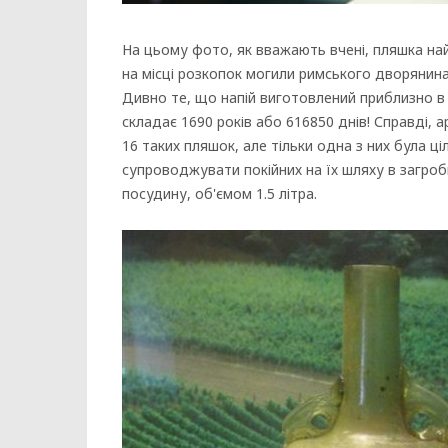
На цьому фото, як вважають вчені, пляшка найс
на місці розкопок могили римського дворянина 
Дивно те, що напій виготовлений приблизно в 3
складає 1690 років або 616850 днів! Справді, 
16 таких пляшок, але тільки одна з них була ці
супроводжувати покійних на їх шляху в загроб
посудину, об'ємом 1.5 літра.