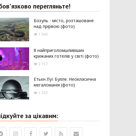
бов'язково перегляньте!
Бозуль - місто, розташоване
над прірвою (фото)
1 040
8 найприголомшливіших
крижаних готелів у світі (фото)
3 157
Етьєн Луї Булле. Неокласична
мегаломанія (фото)
1 233
лідкуйте за цікавим: