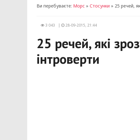
Ви перебуваєте:
Морс
»
Стосунки
» 25 речей, я
3 043
|
28-09-2015, 21:44
25 речей, які зро
інтроверти