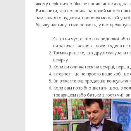
якому періодично більше проявляється одна зі 
Визначити, яка половина на даний момент акт
вам занадто нудними, пропонуємо вашій увазі 
більшу частину з них, значить, у вас прокинул
Якщо ви чуєте, що в передпокої або 
ви затихає і чекаєте, поки людина не 
Таємно радієте, що друзі скасували пл
вечірку.
Коли ви опиняєтеся на вечірці, перша 
Інтернет - це не просто ваше хобі, це
Ви втікаєте від продавців-консультанті
Коли вам потрібно дістати щось з холо
товаришем (або батьки з гостями), ви