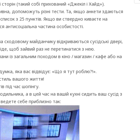
сторін (такий собі прихований «Джекіл і Хайд»).
ивна, допоможуть різні тести. Та, якщо анкети здаються
список з 25 пунктів. Якщо ви ствердно киваєте на
ася антисоціальна частина особистості.
на сходовому майданчику відкриваються сусідські двері,
піде, щоб зайвий раз не перетинатися з нею.
ани із загальним походом в кіно / магазин / кафе або на
думка, яка вас відвідує: «Що я тут роблю?!».
 стиль вашого життя!
в під час шопінгу.
дильника, а в цей час на вашій кухні сидить ваш сусід з
 ведете себе приблизно так: