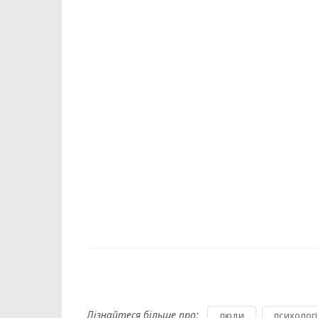
Дізнайтеся більше про:
,
люди
психологі