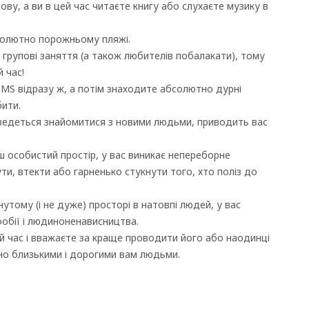
ову, а ви в цей час читаєте книгу або слухаєте музику в
бсолютно порожньому пляжі.
групові заняття (а також любителів побалакати), тому
 час!
SMS відразу ж, а потім знаходите абсолютно дурні
бити.
оведеться знайомитися з новими людьми, приводить вас
ш особистий простір, у вас виникає непереборне
ти, втекти або гарненько стукнути того, хто поліз до
утому (і не дуже) просторі в натовпі людей, у вас
обії і людиноненависництва.
вій час і вважаєте за краще проводити його або наодинці
йсно близькими і дорогими вам людьми.