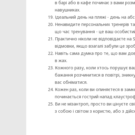
в барі або в кафе починає з вами розм
навушниках.
Ідеальний день на пляжі - день на а
Ненавидите персональних тренерів та 
що час тренування - це ваш особистий
Практично ніколи не відповідаєте на 
відмовки, якщо взагалі забули це зро
Навіть сама думка про те, що вам д
в жах.
Кожного разу, коли хтось порушує ва
бажання розчинитися в повітрі, зникну
вас обніматися.
Кожен раз, коли ви опиняєтеся в замкн
починається гострий напад клаустроф
Ви не мізантроп, просто ви цінуєте с
з собою і світом з користю, або з ді