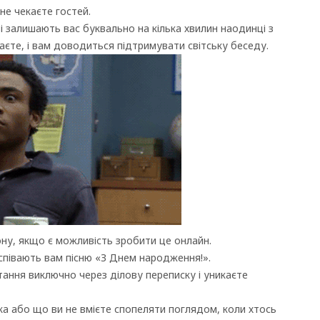
не чекаєте гостей.
зі залишають вас буквально на кілька хвилин наодинці з
наєте, і вам доводиться підтримувати світську беседу.
ну, якщо є можливість зробити це онлайн.
співають вам пісню «З Днем народження!».
тання виключно через ділову переписку і уникаєте
 або що ви не вмієте спопеляти поглядом, коли хтось