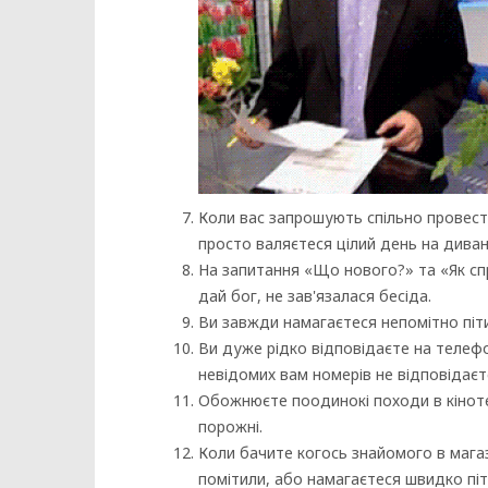
Коли вас запрошують спільно провести
просто валяєтеся цілий день на дивані
На запитання «Що нового?» та «Як сп
дай бог, не зав'язалася бесіда.
Ви завжди намагаєтеся непомітно піти
Ви дуже рідко відповідаєте на телефон
невідомих вам номерів не відповідаєте
Обожнюєте поодинокі походи в кіноте
порожні.
Коли бачите когось знайомого в магаз
помітили, або намагаєтеся швидко піти