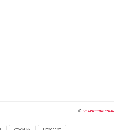
©
за матеріалами
,
,
я
стосунки
інтроверт